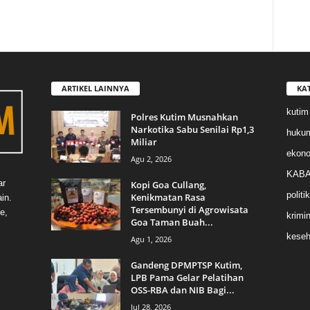
ARTIKEL LAINNYA
KA
kutim
Polres Kutim Musnahkan
Narkotika Sabu Senilai Rp1,3
huku
Miliar
ekon
Agu 2, 2026
KABA
ar
Kopi Goa Cullang,
politik
Kenikmatan Rasa
in.
Tersembunyi di Agrowisata
e,
krimin
Goa Taman Buah...
keseh
Agu 1, 2026
Gandeng DPMPTSP Kutim,
LPB Pama Gelar Pelatihan
OSS-RBA dan NIB Bagi...
Jul 28, 2026