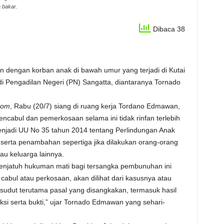
a bakar.
Dibaca 38
 dengan korban anak di bawah umur yang terjadi di Kutai
di Pengadilan Negeri (PN) Sangatta, diantaranya Tornado
com
, Rabu (20/7) siang di ruang kerja Tordano Edmawan,
ncabul dan pemerkosaan selama ini tidak rinfan terlebih
jadi UU No 35 tahun 2014 tentang Perlindungan Anak
erta penambahan sepertiga jika dilakukan orang-orang
tau keluarga lainnya.
jatuh hukuman mati bagi tersangka pembunuhan ini
abul atau perkosaan, akan dilihat dari kasusnya atau
i sudut terutama pasal yang disangkakan, termasuk hasil
si serta bukti,” ujar Tornado Edmawan yang sehari-