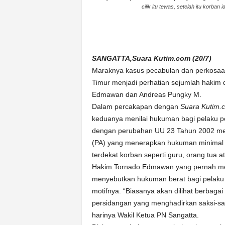
cilik itu tewas, setelah itu korban i
n
&
A
k
u
SANGATTA,Suara Kutim.com (20/7)
r
Maraknya kasus pecabulan dan perkosaan
a
Timur menjadi perhatian sejumlah hakim 
t
Edmawan dan Andreas Pungky M.
Dalam percakapan dengan
Suara Kutim.
keduanya menilai hukuman bagi pelaku pe
dengan perubahan UU 23 Tahun 2002 men
(PA) yang menerapkan hukuman minimal s
terdekat korban seperti guru, orang tua a
Hakim Tornado Edmawan yang pernah men
menyebutkan hukuman berat bagi pelaku c
motifnya. “Biasanya akan dilihat berbaga
persidangan yang menghadirkan saksi-sak
harinya Wakil Ketua PN Sangatta.