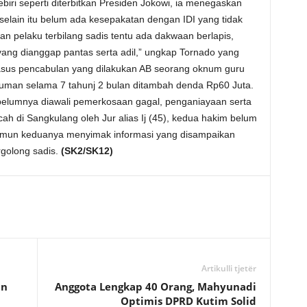
ri seperti diterbitkan Presiden Jokowi, ia menegaskan
elain itu belum ada kesepakatan dengan IDI yang tidak
an pelaku terbilang sadis tentu ada dakwaan berlapis,
ya yang dianggap pantas serta adil,” ungkap Tornado yang
sus pencabulan yang dilakukan AB seorang oknum guru
man selama 7 tahunj 2 bulan ditambah denda Rp60 Juta.
elumnya diawali pemerkosaan gagal, penganiayaan serta
h di Sangkulang oleh Jur alias Ij (45), kedua hakim belum
mun keduanya menyimak informasi yang disampaikan
rgolong sadis.
(SK2/SK12)
Artikulli tjetër
un
Anggota Lengkap 40 Orang, Mahyunadi
Optimis DPRD Kutim Solid