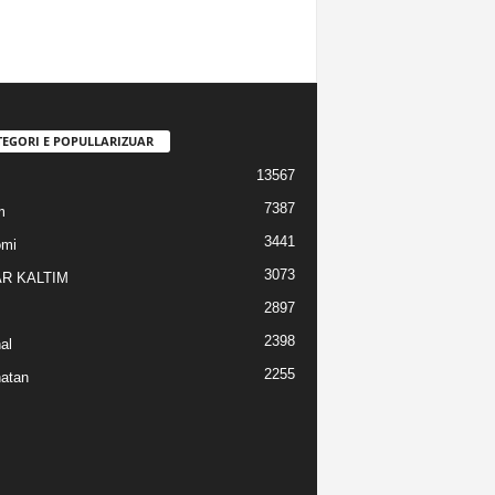
TEGORI E POPULLARIZUAR
13567
7387
m
3441
omi
3073
R KALTIM
2897
2398
al
2255
atan