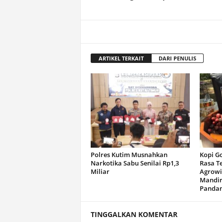
ARTIKEL TERKAIT
DARI PENULIS
Polres Kutim Musnahkan
Kopi G
Narkotika Sabu Senilai Rp1,3
Rasa T
Miliar
Agrowi
Mandir
Panda
TINGGALKAN KOMENTAR