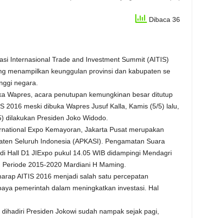
Dibaca 36
asi Internasional Trade and Investment Summit (AITIS)
ang menampilkan keunggulan provinsi dan kabupaten se
inggi negara.
uka Wapres, acara penutupan kemungkinan besar ditutup
 2016 meski dibuka Wapres Jusuf Kalla, Kamis (5/5) lalu,
) dilakukan Presiden Joko Widodo.
ernational Expo Kemayoran, Jakarta Pusat merupakan
paten Seluruh Indonesia (APKASI). Pengamatan Suara
di Hall D1 JIExpo pukul 14.05 WIB didampingi Mendagri
 Periode 2015-2020 Mardiani H Maming.
arap AITIS 2016 menjadi salah satu percepatan
a pemerintah dalam meningkatkan investasi. Hal
dihadiri Presiden Jokowi sudah nampak sejak pagi,