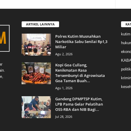
ARTIKEL LAINNYA
KA
kutim
Polres Kutim Musnahkan
Narkotika Sabu Senilai Rp1,3
huku
Miliar
ekon
Agu 2, 2026
KABA
ar
Kopi Goa Cullang,
politik
Kenikmatan Rasa
in.
Tersembunyi di Agrowisata
e,
krimin
Goa Taman Buah...
keseh
Agu 1, 2026
Gandeng DPMPTSP Kutim,
LPB Pama Gelar Pelatihan
OSS-RBA dan NIB Bagi...
Jul 28, 2026