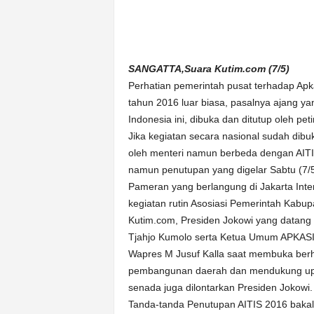
n
&
A
k
SANGATTA,Suara Kutim.com (7/5)
u
Perhatian pemerintah pusat terhadap Apk
r
a
tahun 2016 luar biasa, pasalnya ajang y
t
Indonesia ini, dibuka dan ditutup oleh pet
Jika kegiatan secara nasional sudah dib
oleh menteri namun berbeda dengan AITIS
namun penutupan yang digelar Sabtu (7/5
Pameran yang berlangung di Jakarta Int
kegiatan rutin Asosiasi Pemerintah Kabu
Kutim.com, Presiden Jokowi yang datang 
Tjahjo Kumolo serta Ketua Umum APKASI
Wapres M Jusuf Kalla saat membuka berh
pembangunan daerah dan mendukung upay
senada juga dilontarkan Presiden Jokowi.
Tanda-tanda Penutupan AITIS 2016 bakal 