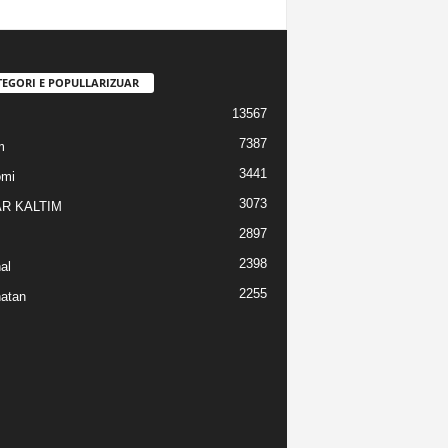
TEGORI E POPULLARIZUAR
13567
7387
m
3441
omi
3073
R KALTIM
2897
2398
al
2255
atan