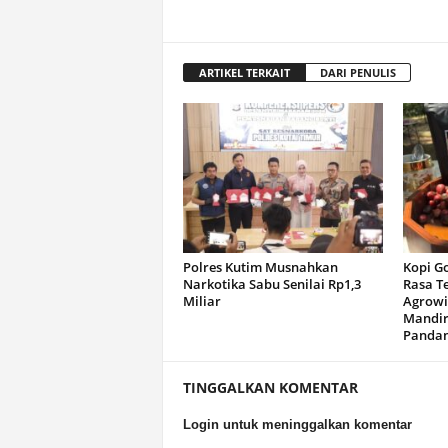
ARTIKEL TERKAIT
DARI PENULIS
Polres Kutim Musnahkan
Kopi G
Narkotika Sabu Senilai Rp1,3
Rasa T
Miliar
Agrowi
Mandir
Panda
TINGGALKAN KOMENTAR
Login untuk meninggalkan komentar