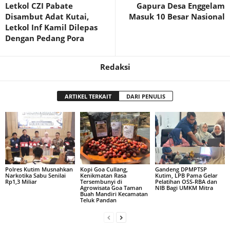
Letkol CZI Pabate
Gapura Desa Enggelam
Disambut Adat Kutai,
Masuk 10 Besar Nasional
Letkol Inf Kamil Dilepas
Dengan Pedang Pora
Redaksi
ARTIKEL TERKAIT
DARI PENULIS
Polres Kutim Musnahkan
Kopi Goa Cullang,
Gandeng DPMPTSP
Narkotika Sabu Senilai
Kenikmatan Rasa
Kutim, LPB Pama Gelar
Rp1,3 Miliar
Tersembunyi di
Pelatihan OSS-RBA dan
Agrowisata Goa Taman
NIB Bagi UMKM Mitra
Buah Mandiri Kecamatan
Teluk Pandan