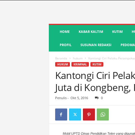
S
HOME
KABAR KALTIM
KUTIM
H
u
a
PROFIL
SUSUNAN REDAKSI
PEDOMAN
r
a
K
Beranda
hukum
Kantongi Ciri Pelaku Perampokan
u
HUKUM
KRIMINAL
KUTIM
t
Kantongi Ciri Pel
i
Juta di Kongbeng, 
m
|
T
Penulis
-
Okt 5, 2016
0
e
r
d
e
p
Mobil UPTD Dinas Pendidikan Telen yang diguna
a