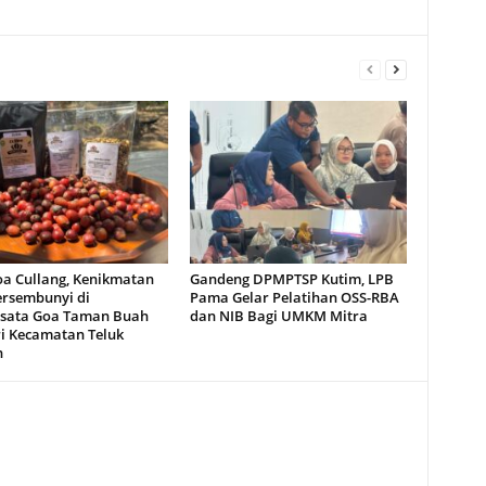
oa Cullang, Kenikmatan
Gandeng DPMPTSP Kutim, LPB
ersembunyi di
Pama Gelar Pelatihan OSS-RBA
sata Goa Taman Buah
dan NIB Bagi UMKM Mitra
i Kecamatan Teluk
n