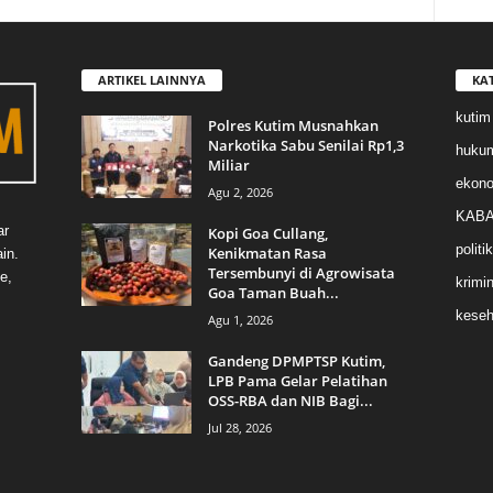
ARTIKEL LAINNYA
KA
kutim
Polres Kutim Musnahkan
Narkotika Sabu Senilai Rp1,3
huku
Miliar
ekon
Agu 2, 2026
KABA
ar
Kopi Goa Cullang,
politik
Kenikmatan Rasa
in.
Tersembunyi di Agrowisata
e,
krimin
Goa Taman Buah...
keseh
Agu 1, 2026
Gandeng DPMPTSP Kutim,
LPB Pama Gelar Pelatihan
OSS-RBA dan NIB Bagi...
Jul 28, 2026