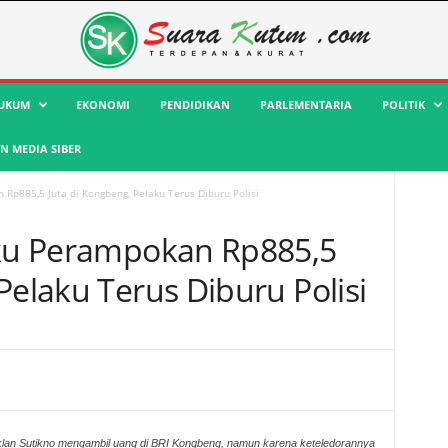
UKUM
EKONOMI
PENDIDIKAN
PARLEMENTARIA
POLITIK
 MEDIA SIBER
 Rp885,5 Juta di Kongbeng, Pelaku Terus Diburu Polisi
aku Perampokan Rp885,5
Pelaku Terus Diburu Polisi
klan Sutikno mengambil uang di BRI Kongbeng, namun karena keteledorannya