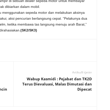
mampir di sebuah dealer sepeda motor untuk membayar
yak dibiarkan dalam mobil.
ku menggunakan sepeda motor dan melakukan aksinya
akui, aksi pencurian berlangsung cepat. “Pelakunya dua
lm, ketika membawa tas langsung menuju arah Barat,”
dirahasiakan.
(SK2/SK3)
Artikulli tjetër
Wabup Kasmidi : Pejabat dan TK2D
Terus Dievaluasi, Malas Dimutasi dan
ncin
Dipecat