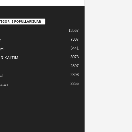
TEGORI E POPULLARIZUAR
13567
7387
m
3441
omi
3073
R KALTIM
2897
2398
al
2255
atan