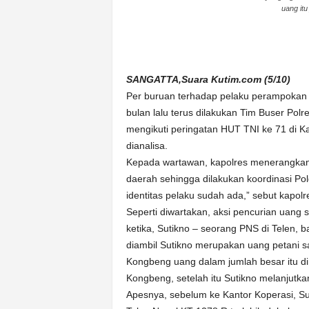
uang itu
n
&
A
k
u
SANGATTA,Suara Kutim.com (5/10)
r
Per buruan terhadap pelaku perampokan
a
bulan lalu terus dilakukan Tim Buser Pol
t
mengikuti peringatan HUT TNI ke 71 di K
dianalisa.
Kepada wartawan, kapolres menerangkan 
daerah sehingga dilakukan koordinasi Polda
identitas pelaku sudah ada,” sebut kapolr
Seperti diwartakan, aksi pencurian uang s
ketika, Sutikno – seorang PNS di Telen,
diambil Sutikno merupakan uang petani 
Kongbeng uang dalam jumlah besar itu di
Kongbeng, setelah itu Sutikno melanjutka
Apesnya, sebelum ke Kantor Koperasi, S