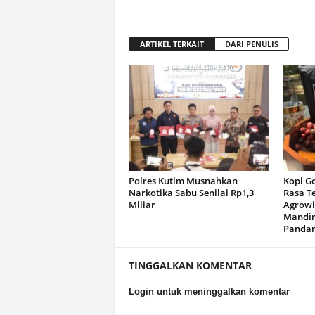
ARTIKEL TERKAIT
DARI PENULIS
Polres Kutim Musnahkan
Kopi G
Narkotika Sabu Senilai Rp1,3
Rasa T
Miliar
Agrowi
Mandir
Panda
TINGGALKAN KOMENTAR
Login untuk meninggalkan komentar