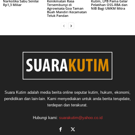
Narkotika Sabu Senilai
Kenikmatan Rasa
Kutim, LPB Pama Gelar
Rp1,3 Miliar
Tersembunyi di
Pelatihan OSS-RBA dan
Agrowisata Goa Taman
NIB Bagi UMKM Mitra
Buah Mandiri Kecamatan
Teluk Pandan
Suara Kutim adalah media berita online seputar kutim, hukum, ekonomi,
pendidikan dan lain-lain. Kami menyediakan untuk anda berita terupdate,
terdepan dan terakurat.
Hubungi kami:
suarakutim@yahoo.co.id