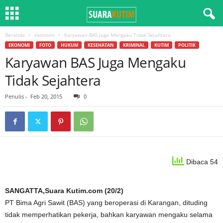
Beranda
ekonomi
Karyawan BAS Juga Mengaku Tidak Sejahtera
EKONOMI
FOTO
HUKUM
KESEHATAN
KRIMINAL
KUTIM
POLITIK
Karyawan BAS Juga Mengaku
Tidak Sejahtera
Penulis
-
Feb 20, 2015
0
Dibaca 54
SANGATTA,Suara Kutim.com (20/2)
PT Bima Agri Sawit (BAS) yang beroperasi di Karangan, dituding
tidak memperhatikan pekerja, bahkan karyawan mengaku selama