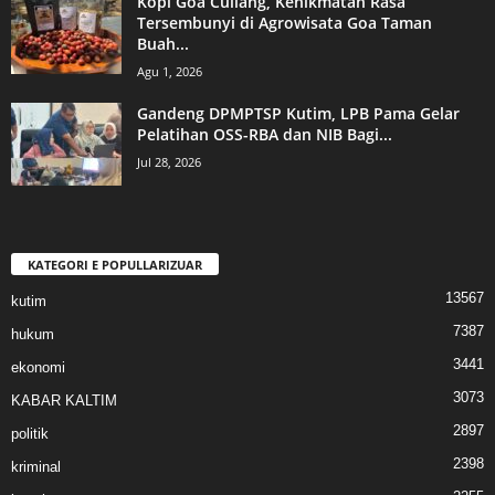
Kopi Goa Cullang, Kenikmatan Rasa
Tersembunyi di Agrowisata Goa Taman
Buah...
Agu 1, 2026
Gandeng DPMPTSP Kutim, LPB Pama Gelar
Pelatihan OSS-RBA dan NIB Bagi...
Jul 28, 2026
KATEGORI E POPULLARIZUAR
13567
kutim
7387
hukum
3441
ekonomi
3073
KABAR KALTIM
2897
politik
2398
kriminal