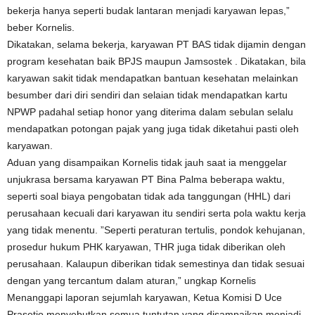
bekerja hanya seperti budak lantaran menjadi karyawan lepas,”
beber Kornelis.
Dikatakan, selama bekerja, karyawan PT BAS tidak dijamin dengan
program kesehatan baik BPJS maupun Jamsostek . Dikatakan, bila
karyawan sakit tidak mendapatkan bantuan kesehatan melainkan
besumber dari diri sendiri dan selaian tidak mendapatkan kartu
NPWP padahal setiap honor yang diterima dalam sebulan selalu
mendapatkan potongan pajak yang juga tidak diketahui pasti oleh
karyawan.
Aduan yang disampaikan Kornelis tidak jauh saat ia menggelar
unjukrasa bersama karyawan PT Bina Palma beberapa waktu,
seperti soal biaya pengobatan tidak ada tanggungan (HHL) dari
perusahaan kecuali dari karyawan itu sendiri serta pola waktu kerja
yang tidak menentu. ”Seperti peraturan tertulis, pondok kehujanan,
prosedur hukum PHK karyawan, THR juga tidak diberikan oleh
perusahaan. Kalaupun diberikan tidak semestinya dan tidak sesuai
dengan yang tercantum dalam aturan,” ungkap Kornelis
Menanggapi laporan sejumlah karyawan, Ketua Komisi D Uce
Prasetio menyebutkan semua tuntutan yang disampaikan menjadi