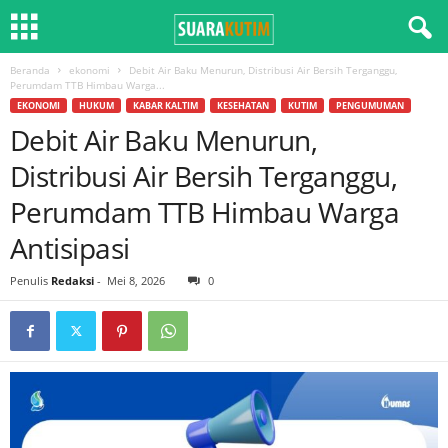
Beranda
ekonomi
Debit Air Baku Menurun, Distribusi Air Bersih Terganggu,
Perumdam TTB Himbau Warga...
EKONOMI
HUKUM
KABAR KALTIM
KESEHATAN
KUTIM
PENGUMUMAN
Debit Air Baku Menurun,
Distribusi Air Bersih Terganggu,
Perumdam TTB Himbau Warga
Antisipasi
Penulis
Redaksi
-
Mei 8, 2026
0