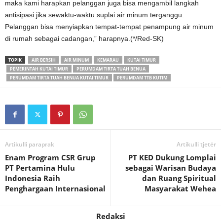
maka kami harapkan pelanggan juga bisa mengambil langkah
antisipasi jika sewaktu-waktu suplai air minum terganggu.
Pelanggan bisa menyiapkan tempat-tempat penampung air minum
di rumah sebagai cadangan,” harapnya.(*/Red-SK)
TOPIK
AIR BERSIH
AIR MINUM
KEMARAU
KUTAI TIMUR
PEMERINTAH KUTAI TIMUR
PERUMDAM TIRTA TUAH BENUA
PERUMDAM TIRTA TUAH BENUA KUTAI TIMUR
PERUMDAM TTB KUTIM
Artikulli paraprak
Artikulli tjetër
Enam Program CSR Grup
PT KED Dukung Lomplai
PT Pertamina Hulu
sebagai Warisan Budaya
Indonesia Raih
dan Ruang Spiritual
Penghargaan Internasional
Masyarakat Wehea
Redaksi