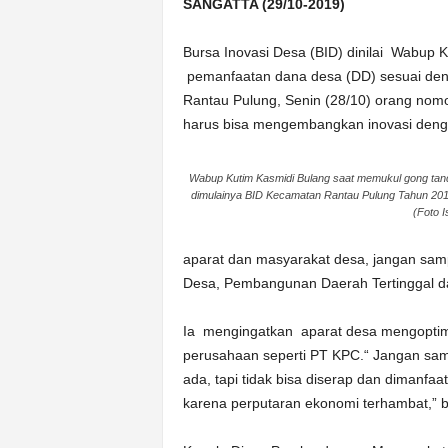
k
SANGATTA (29/10-2019)
u
r
Bursa Inovasi Desa (BID) dinilai Wabu
a
pemanfaatan dana desa (DD) sesuai den
t
Rantau Pulung, Senin (28/10) orang nom
harus bisa mengembangkan inovasi den
Wabup Kutim Kasmidi Bulang saat memukul gong tan
dimulainya BID Kecamatan Rantau Pulung Tahun 201
(Foto I
aparat dan masyarakat desa, jangan sam
Desa, Pembangunan Daerah Tertinggal dan
Ia mengingatkan aparat desa mengopti
perusahaan seperti PT KPC.“ Jangan samp
ada, tapi tidak bisa diserap dan dimanf
karena perputaran ekonomi terhambat,” 