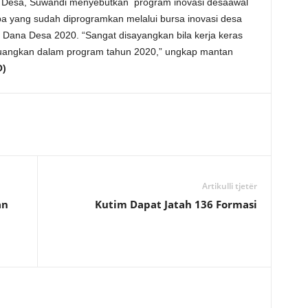
 Desa, Suwandi menyebutkan program inovasi desaawal
 yang sudah diprogramkan melalui bursa inovasi desa
Dana Desa 2020. “Sangat disayangkan bila kerja keras
ituangkan dalam program tahun 2020,” ungkap mantan
O)
Artikulli tjetër
an
Kutim Dapat Jatah 136 Formasi