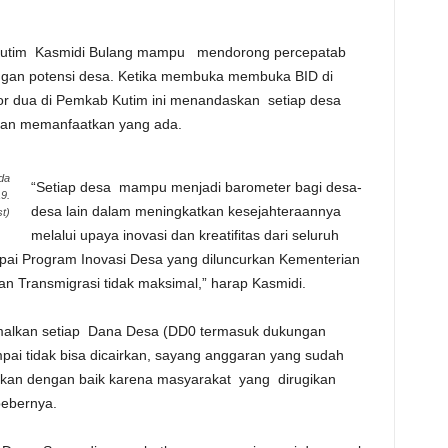
p Kutim Kasmidi Bulang mampu mendorong percepatab
gan potensi desa. Ketika membuka membuka BID di
or dua di Pemkab Kutim ini menandaskan setiap desa
gan memanfaatkan yang ada.
da
“Setiap desa mampu menjadi barometer bagi desa-
9.
desa lain dalam meningkatkan kesejahteraannya
st)
melalui upaya inovasi dan kreatifitas dari seluruh
pai Program Inovasi Desa yang diluncurkan Kementerian
 Transmigrasi tidak maksimal,” harap Kasmidi.
malkan setiap Dana Desa (DD0 termasuk dukungan
ai tidak bisa dicairkan, sayang anggaran yang sudah
aatkan dengan baik karena masyarakat yang dirugikan
bebernya.