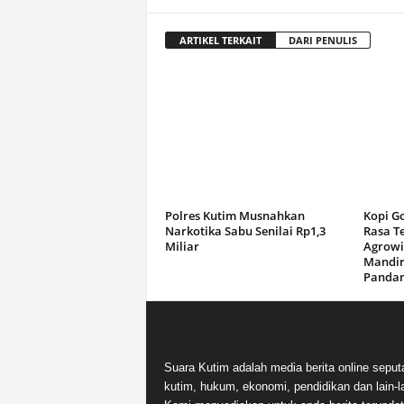
ARTIKEL TERKAIT
DARI PENULIS
Polres Kutim Musnahkan
Kopi G
Narkotika Sabu Senilai Rp1,3
Rasa T
Miliar
Agrowi
Mandir
Panda
Suara Kutim adalah media berita online seput
kutim, hukum, ekonomi, pendidikan dan lain-la