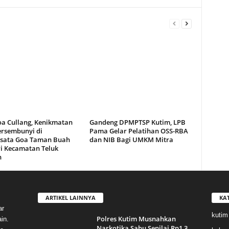
oa Cullang, Kenikmatan
Gandeng DPMPTSP Kutim, LPB
ersembunyi di
Pama Gelar Pelatihan OSS-RBA
sata Goa Taman Buah
dan NIB Bagi UMKM Mitra
i Kecamatan Teluk
n
ARTIKEL LAINNYA
KA
ar
kutim
Polres Kutim Musnahkan
in.
Narkotika Sabu Senilai Rp1,3