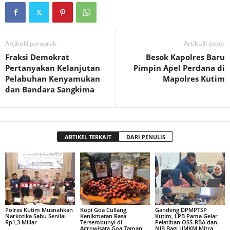
Artikulli paraprak
Artikulli tjetër
Fraksi Demokrat
Besok Kapolres Baru
Pertanyakan Kelanjutan
Pimpin Apel Perdana di
Pelabuhan Kenyamukan
Mapolres Kutim
dan Bandara Sangkima
ARTIKEL TERKAIT
DARI PENULIS
Polres Kutim Musnahkan
Kopi Goa Cullang,
Gandeng DPMPTSP
Narkotika Sabu Senilai
Kenikmatan Rasa
Kutim, LPB Pama Gelar
Rp1,3 Miliar
Tersembunyi di
Pelatihan OSS-RBA dan
Agrowisata Goa Taman
NIB Bagi UMKM Mitra