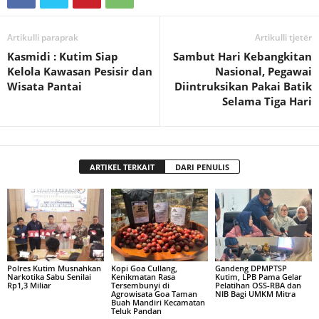
Artikulli paraprak
Artikulli tjetër
Kasmidi : Kutim Siap
Sambut Hari Kebangkitan
Kelola Kawasan Pesisir dan
Nasional, Pegawai
Wisata Pantai
Diintruksikan Pakai Batik
Selama Tiga Hari
ARTIKEL TERKAIT
DARI PENULIS
Polres Kutim Musnahkan
Kopi Goa Cullang,
Gandeng DPMPTSP
Narkotika Sabu Senilai
Kenikmatan Rasa
Kutim, LPB Pama Gelar
Rp1,3 Miliar
Tersembunyi di
Pelatihan OSS-RBA dan
Agrowisata Goa Taman
NIB Bagi UMKM Mitra
Buah Mandiri Kecamatan
Teluk Pandan