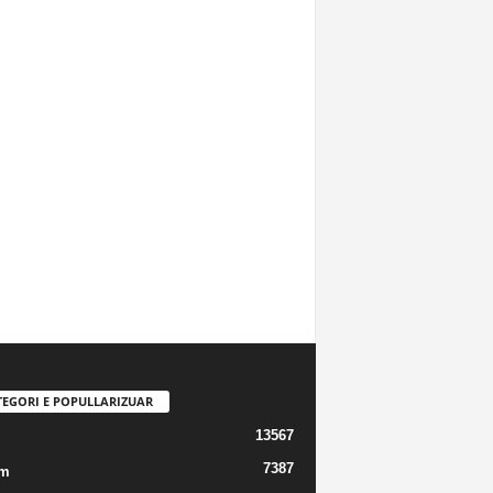
TEGORI E POPULLARIZUAR
13567
m
7387
m