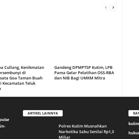
oa Cullang, Kenikmatan
Gandeng DPMPTSP Kutim, LPB
ersembunyi di
Pama Gelar Pelatihan OSS-RBA
sata Goa Taman Buah
dan NIB Bagi UMKM Mitra
i Kecamatan Teluk
n
ARTIKEL LAINNYA
KA
putar
kuti
Polres Kutim Musnahkan
in-
Narkotika Sabu Senilai Rp1,3
huku
Miliar