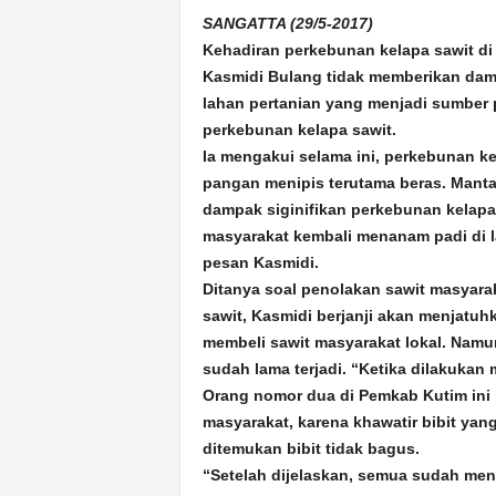
k
SANGATTA (29/5-2017)
u
Kehadiran perkebunan kelapa sawit di K
r
a
Kasmidi Bulang tidak memberikan dam
t
lahan pertanian yang menjadi sumber 
perkebunan kelapa sawit.
Ia mengakui selama ini, perkebunan ke
pangan menipis terutama beras. Mant
dampak siginifikan perkebunan kelapa
masyarakat kembali menanam padi di la
pesan Kasmidi.
Ditanya soal penolakan sawit masyar
sawit, Kasmidi berjanji akan menjatuh
membeli sawit masyarakat lokal. Namu
sudah lama terjadi. “Ketika dilakukan m
Orang nomor dua di Pemkab Kutim ini
masyarakat, karena khawatir bibit yan
ditemukan bibit tidak bagus.
“Setelah dijelaskan, semua sudah men