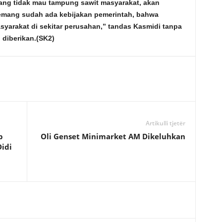
ng tidak mau tampung sawit masyarakat, akan
memang sudah ada kebijakan pemerintah, bahwa
arakat di sekitar perusahan,” tandas Kasmidi tanpa
 diberikan.
(SK2)
Artikulli tjetër
b
Oli Genset Minimarket AM Dikeluhkan
Didi