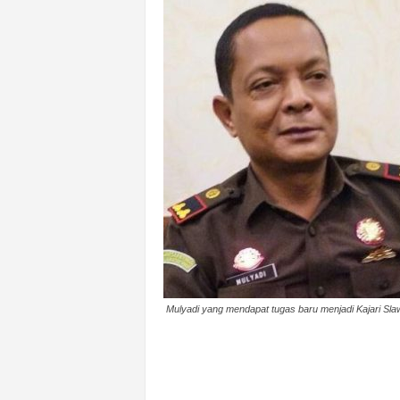
n
&
A
k
u
r
a
t
Mulyadi yang mendapat tugas baru menjadi Kajari Sla