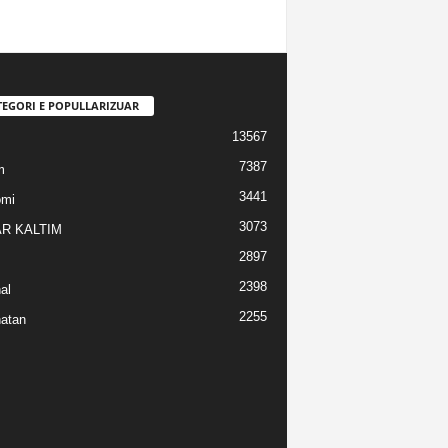
TEGORI E POPULLARIZUAR
13567
7387
m
3441
omi
3073
R KALTIM
2897
2398
al
2255
atan