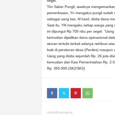
segel.
Tim Saber Pungli, awalnya mengamankan 
pemeriksaan, Yn mengakui pungli sudah d
sebagai uang kas. Al hasil, disita dana m
Saat itu, YN mengaku setiap warga yang
ini dipungut Rp 700 ribu per segel. “Uan
kemudian dijadikan dana operasional dal
aturan tertulis terkait adanya retribusi 
baik di peraturan desa (Perdes) maupun at
Uang yang disita sejumlah Rp. 26 juta di
kemudian dari Kasi Pemerintahan Rp. 2.55
Rp. 350.000.(SK2/SK3)
Artikulli paraprak