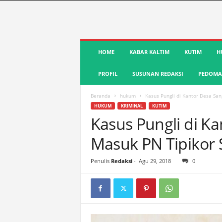
S
HOME
KABAR KALTIM
KUTIM
H
u
a
PROFIL
SUSUNAN REDAKSI
PEDOMAN
r
a
K
Beranda
hukum
Kasus Pungli di Kantor Desa Sa
u
HUKUM
KRIMINAL
KUTIM
t
Kasus Pungli di K
i
Masuk PN Tipikor
m
|
T
Penulis
Redaksi
-
Agu 29, 2018
0
e
r
d
e
p
a