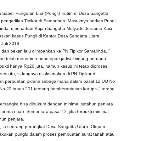
Saber Pungutan Liar (Pungli) Kutim di Desa Sangatta
 pengadilan Tipikor di Samarinda. Masuknya berkas Pungli
nda, dibenarkan Kajari Sangatta Mulyadi. Bersama Kasi
laskan kasus Pungli di Kantor Desa Sangatta Utara,
Juli 2018.
i, dan pekan lalu diimpahkan ke PN Tipikor Samarinda, “
an telah menerima penetepan jadwal sidang perdana.
bukti hanya Rp26 juta, namun kasus ini tetap diproses
ena itu, sidangnya dilaksanakan di PN Tipikor di
an perbuatan pidana sebagaimana dalam pasal 12 UU No
 No 20 tahun 201 tentang pemberantasan korupsi,” terang
tersangka bisa dihukum dengan minimal setahun penjara
nerima suap. Sementara pasal 12, jika terbukti minimal
hun penjara.
lu, ia seorang perangkat Desa Sangatta Utara. Oknum
lakukan punglu dalam proses pembuatan surat tanah atau