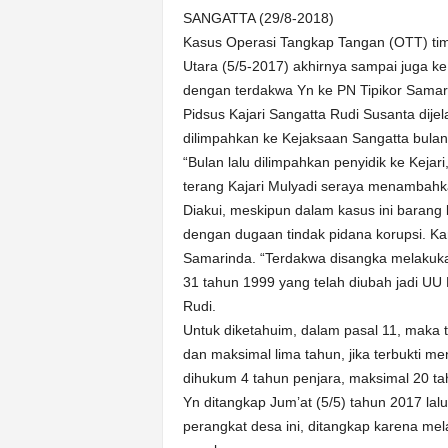
SANGATTA (29/8-2018)
Kasus Operasi Tangkap Tangan (OTT) tim 
Utara (5/5-2017) akhirnya sampai juga ke
dengan terdakwa Yn ke PN Tipikor Samari
Pidsus Kajari Sangatta Rudi Susanta dije
dilimpahkan ke Kejaksaan Sangatta bulan 
“Bulan lalu dilimpahkan penyidik ke Kejar
terang Kajari Mulyadi seraya menambahk
Diakui, meskipun dalam kasus ini barang 
dengan dugaan tindak pidana korupsi. Kar
Samarinda. “Terdakwa disangka melakuk
31 tahun 1999 yang telah diubah jadi UU
Rudi.
Untuk diketahuim, dalam pasal 11, maka 
dan maksimal lima tahun, jika terbukti me
dihukum 4 tahun penjara, maksimal 20 ta
Yn ditangkap Jum’at (5/5) tahun 2017 la
perangkat desa ini, ditangkap karena me