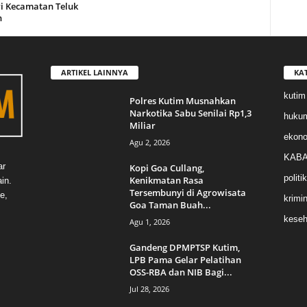
i Kecamatan Teluk
n
ARTIKEL LAINNYA
KA
kutim
Polres Kutim Musnahkan
Narkotika Sabu Senilai Rp1,3
huku
Miliar
ekon
Agu 2, 2026
KABA
ar
Kopi Goa Cullang,
politik
Kenikmatan Rasa
in.
Tersembunyi di Agrowisata
e,
krimin
Goa Taman Buah...
keseh
Agu 1, 2026
Gandeng DPMPTSP Kutim,
LPB Pama Gelar Pelatihan
OSS-RBA dan NIB Bagi...
Jul 28, 2026