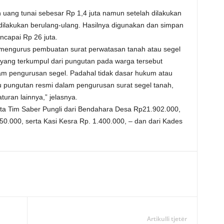
uang tunai sebesar Rp 1,4 juta namun setelah dilakukan
ilakukan berulang-ulang. Hasilnya digunakan dan simpan
encapai Rp 26 juta.
 mengurus pembuatan surat perwatasan tanah atau segel
g yang terkumpul dari pungutan pada warga tersebut
am pengurusan segel. Padahal tidak dasar hukum atau
atau pungutan resmi dalam pengurusan surat segel tanah,
uran lainnya,” jelasnya.
sita Tim Saber Pungli dari Bendahara Desa Rp21.902.000,
0.000, serta Kasi Kesra Rp. 1.400.000, – dan dari Kades
Artikulli tjetër