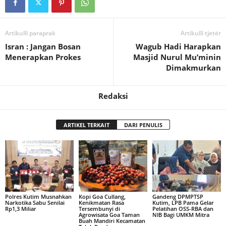
Artikulli paraprak
Artikulli tjetër
Isran : Jangan Bosan
Wagub Hadi Harapkan
Menerapkan Prokes
Masjid Nurul Mu’minin
Dimakmurkan
Redaksi
ARTIKEL TERKAIT
DARI PENULIS
Polres Kutim Musnahkan
Kopi Goa Cullang,
Gandeng DPMPTSP
Narkotika Sabu Senilai
Kenikmatan Rasa
Kutim, LPB Pama Gelar
Rp1,3 Miliar
Tersembunyi di
Pelatihan OSS-RBA dan
Agrowisata Goa Taman
NIB Bagi UMKM Mitra
Buah Mandiri Kecamatan