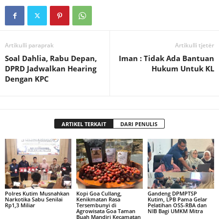
Artikulli paraprak
Artikulli tjetër
Soal Dahlia, Rabu Depan,
Iman : Tidak Ada Bantuan
DPRD Jadwalkan Hearing
Hukum Untuk KL
Dengan KPC
ARTIKEL TERKAIT
DARI PENULIS
Polres Kutim Musnahkan
Kopi Goa Cullang,
Gandeng DPMPTSP
Narkotika Sabu Senilai
Kenikmatan Rasa
Kutim, LPB Pama Gelar
Rp1,3 Miliar
Tersembunyi di
Pelatihan OSS-RBA dan
Agrowisata Goa Taman
NIB Bagi UMKM Mitra
Buah Mandiri Kecamatan