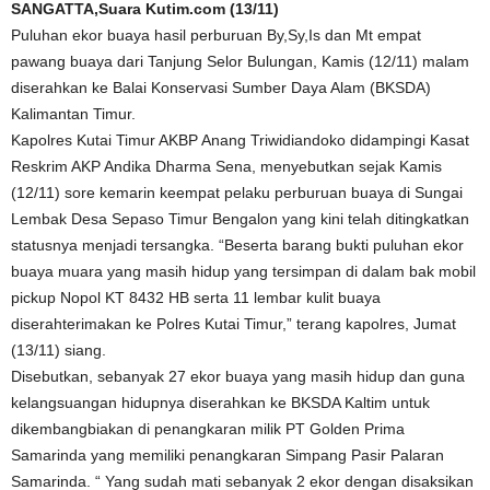
SANGATTA,Suara Kutim.com (13/11)
Puluhan ekor buaya hasil perburuan By,Sy,Is dan Mt empat
pawang buaya dari Tanjung Selor Bulungan, Kamis (12/11) malam
diserahkan ke Balai Konservasi Sumber Daya Alam (BKSDA)
Kalimantan Timur.
Kapolres Kutai Timur AKBP Anang Triwidiandoko didampingi Kasat
Reskrim AKP Andika Dharma Sena, menyebutkan sejak Kamis
(12/11) sore kemarin keempat pelaku perburuan buaya di Sungai
Lembak Desa Sepaso Timur Bengalon yang kini telah ditingkatkan
statusnya menjadi tersangka. “Beserta barang bukti puluhan ekor
buaya muara yang masih hidup yang tersimpan di dalam bak mobil
pickup Nopol KT 8432 HB serta 11 lembar kulit buaya
diserahterimakan ke Polres Kutai Timur,” terang kapolres, Jumat
(13/11) siang.
Disebutkan, sebanyak 27 ekor buaya yang masih hidup dan guna
kelangsuangan hidupnya diserahkan ke BKSDA Kaltim untuk
dikembangbiakan di penangkaran milik PT Golden Prima
Samarinda yang memiliki penangkaran Simpang Pasir Palaran
Samarinda. “ Yang sudah mati sebanyak 2 ekor dengan disaksikan