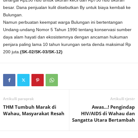
dihargai Rp250 ribu untuk ukuran kecil dan Rp750 ribu ukuran
besar. Dana penjualan kulit disebutkan By untuk biaya kembali ke
Bulungan.
Namun perbuatan keempat warga Bulungan ini bertentangan
Undang-undang Nomor 5 Tahun 1990 tentang konservasi sumber
daya alam hayati dan ekosistemnya dengan ancaman hukuman
penjara paling lama 10 tahun kurungan serta denda maksimal Rp
200 juta.
(SK-02/SK-03/SK-12)
Artikulli paraprak
Artikulli tjetër
THM Tumbuh Marak di
Awas…! Pengindap
Wahau, Masyarakat Resah
HIV/AIDS di Wahau dan
Sangatta Utara Bertambah