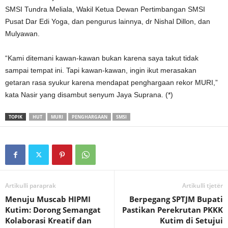
SMSI Tundra Meliala, Wakil Ketua Dewan Pertimbangan SMSI
Pusat Dar Edi Yoga, dan pengurus lainnya, dr Nishal Dillon, dan
Mulyawan.
“Kami ditemani kawan-kawan bukan karena saya takut tidak
sampai tempat ini. Tapi kawan-kawan, ingin ikut merasakan
getaran rasa syukur karena mendapat penghargaan rekor MURI,”
kata Nasir yang disambut senyum Jaya Suprana. (*)
TOPIK
HUT
MURI
PENGHARGAAN
SMSI
Artikulli paraprak
Artikulli tjetër
Menuju Muscab HIPMI
Berpegang SPTJM Bupati
Kutim: Dorong Semangat
Pastikan Perekrutan PKKK
Kolaborasi Kreatif dan
Kutim di Setujui