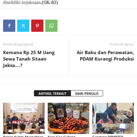
diselidiki kejaksaan
.(SK-02)
Artikulli paraprak
Artikulli tjetër
Kemana Rp 25 M Uang
Air Baku dan Perawatan,
Sewa Tanah Sitaan
PDAM Kurangi Produksi
Jaksa….?
ARTIKEL TERKAIT
DARI PENULIS
Polres Kutim Musnahkan
Kopi Goa Cullang,
Gandeng DPMPTSP