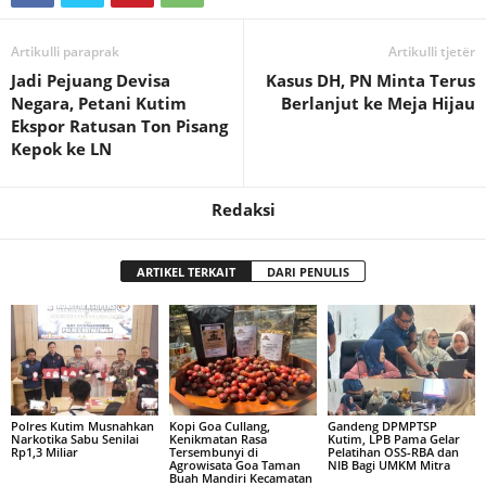
Artikulli paraprak
Artikulli tjetër
Jadi Pejuang Devisa
Kasus DH, PN Minta Terus
Negara, Petani Kutim
Berlanjut ke Meja Hijau
Ekspor Ratusan Ton Pisang
Kepok ke LN
Redaksi
ARTIKEL TERKAIT
DARI PENULIS
Polres Kutim Musnahkan
Kopi Goa Cullang,
Gandeng DPMPTSP
Narkotika Sabu Senilai
Kenikmatan Rasa
Kutim, LPB Pama Gelar
Rp1,3 Miliar
Tersembunyi di
Pelatihan OSS-RBA dan
Agrowisata Goa Taman
NIB Bagi UMKM Mitra
Buah Mandiri Kecamatan