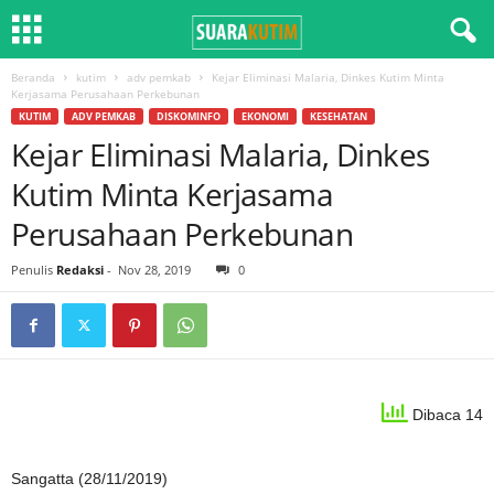
Beranda
kutim
adv pemkab
Kejar Eliminasi Malaria, Dinkes Kutim Minta
Kerjasama Perusahaan Perkebunan
KUTIM
ADV PEMKAB
DISKOMINFO
EKONOMI
KESEHATAN
Kejar Eliminasi Malaria, Dinkes
Kutim Minta Kerjasama
Perusahaan Perkebunan
Penulis
Redaksi
-
Nov 28, 2019
0
Dibaca 14
Sangatta (28/11/2019)