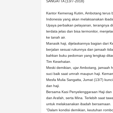
k
SANGATTA (13/7-2018)
u
r
Kantor Kemenag Kutim, Ambotang terus 
a
Indonesia yang akan melaksanakan ibadah
t
Upaya perbaikan pelayanan, terangnya di
terdata jelas dan bisa termonitor, menje
ke tanah air.
Manasik haji, dijelaskannya bagian dar
berjalan sesuai rukunnya dan jamaah ti
bahkan buku pedoman yang lengkap ditam
Tim Kesehatan.
Meski demikian, ujar Ambotang, jamaah h
suci baik saat umrah maupun haji. Kemand
Mesfa Mulia Sangatta, Jumat (13/7) kun
dan haji.
Bersama Kasi Penyelenggaraan Haji dan 
dan Arafah, serta Mina. Terlebih saat ta
untuk melaksanakan ibadah bersamaan.
“Dalam kondisi demikian, keutuhan rombo