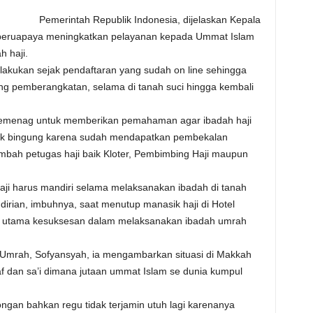
Pemerintah Republik Indonesia, dijelaskan Kepala
beruapaya meningkatkan pelayanan kepada Ummat Islam
 haji.
lakukan sejak pendaftaran yang sudah on line sehingga
lang pemberangkatan, selama di tanah suci hingga kembali
i Kemenag untuk memberikan pemahaman agar ibadah haji
dak bingung karena sudah mendapatkan pembekalan
bah petugas haji baik Kloter, Pembimbing Haji maupun
aji harus mandiri selama melaksanakan ibadah di tanah
irian, imbuhnya, saat menutup manasik haji di Hotel
ci utama kesuksesan dalam melaksanakan ibadah umrah
Umrah, Sofyansyah, ia mengambarkan situasi di Makkah
waf dan sa’i dimana jutaan ummat Islam se dunia kumpul
ngan bahkan regu tidak terjamin utuh lagi karenanya