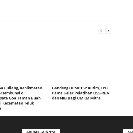
oa Cullang, Kenikmatan
Gandeng DPMPTSP Kutim, LPB
ersembunyi di
Pama Gelar Pelatihan OSS-RBA
sata Goa Taman Buah
dan NIB Bagi UMKM Mitra
i Kecamatan Teluk
n
ARTIKEL LAINNYA
KA