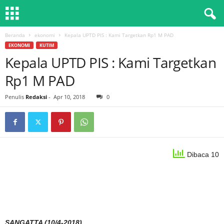
Beranda
ekonomi
Kepala UPTD PIS : Kami Targetkan Rp1 M PAD
EKONOMI
KUTIM
Kepala UPTD PIS : Kami Targetkan
Rp1 M PAD
Penulis
Redaksi
-
Apr 10, 2018
0
Dibaca 10
SANGATTA (10/4-2018)