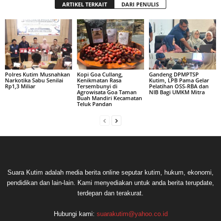
ARTIKEL TERKAIT
DARI PENULIS
Polres Kutim Musnahkan
Kopi Goa Cullang,
Gandeng DPMPTSP
Narkotika Sabu Senilai
Kenikmatan Rasa
Kutim, LPB Pama Gelar
Rp1,3 Miliar
Tersembunyi di
Pelatihan OSS-RBA dan
Agrowisata Goa Taman
NIB Bagi UMKM Mitra
Buah Mandiri Kecamatan
Teluk Pandan
Suara Kutim adalah media berita online seputar kutim, hukum, ekonomi,
pendidikan dan lain-lain. Kami menyediakan untuk anda berita terupdate,
terdepan dan terakurat.
Hubungi kami:
suarakutim@yahoo.co.id