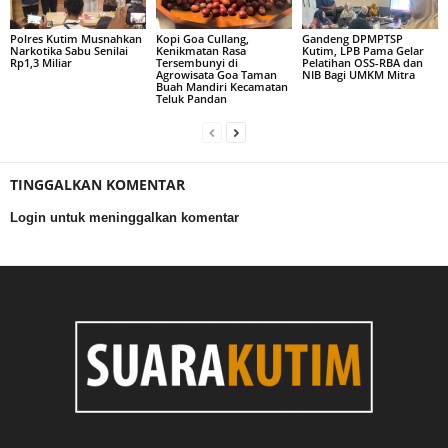
Polres Kutim Musnahkan
Kopi Goa Cullang,
Gandeng DPMPTSP
Narkotika Sabu Senilai
Kenikmatan Rasa
Kutim, LPB Pama Gelar
Rp1,3 Miliar
Tersembunyi di
Pelatihan OSS-RBA dan
Agrowisata Goa Taman
NIB Bagi UMKM Mitra
Buah Mandiri Kecamatan
Teluk Pandan
TINGGALKAN KOMENTAR
Login untuk meninggalkan komentar