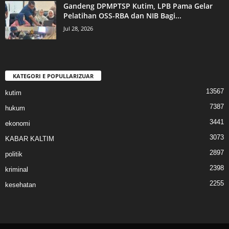
Gandeng DPMPTSP Kutim, LPB Pama Gelar
Pelatihan OSS-RBA dan NIB Bagi...
Jul 28, 2026
KATEGORI E POPULLARIZUAR
13567
kutim
7387
hukum
3441
ekonomi
3073
KABAR KALTIM
2897
politik
2398
kriminal
2255
kesehatan