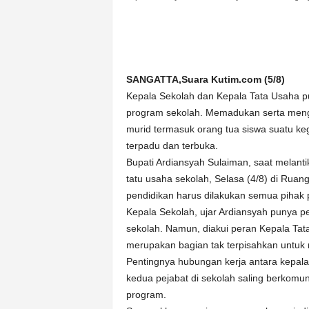
n
&
A
k
u
SANGATTA,Suara Kutim.com (5/8)
r
Kepala Sekolah dan Kepala Tata Usaha 
a
program sekolah. Memadukan serta meng
t
murid termasuk orang tua siswa suatu kegi
terpadu dan terbuka.
Bupati Ardiansyah Sulaiman, saat melant
tatu usaha sekolah, Selasa (4/8) di R
pendidikan harus dilakukan semua pihak 
Kepala Sekolah, ujar Ardiansyah punya p
sekolah. Namun, diakui peran Kepala Tata
merupakan bagian tak terpisahkan untuk 
Pentingnya hubungan kerja antara kepala
kedua pejabat di sekolah saling berkom
program.