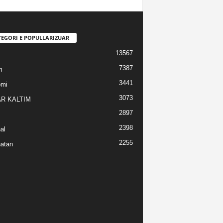
TEGORI E POPULLARIZUAR
13567
7387
m
3441
omi
3073
R KALTIM
2897
2398
al
2255
atan