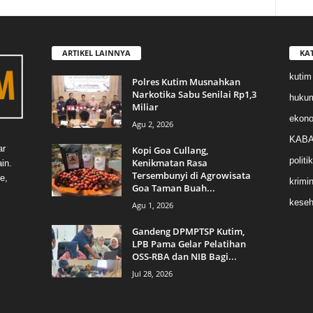
ARTIKEL LAINNYA
KA
kutim
Polres Kutim Musnahkan
Narkotika Sabu Senilai Rp1,3
huku
Miliar
ekon
Agu 2, 2026
KABA
ar
Kopi Goa Cullang,
politik
Kenikmatan Rasa
in.
Tersembunyi di Agrowisata
e,
krimin
Goa Taman Buah...
keseh
Agu 1, 2026
Gandeng DPMPTSP Kutim,
LPB Pama Gelar Pelatihan
OSS-RBA dan NIB Bagi...
Jul 28, 2026