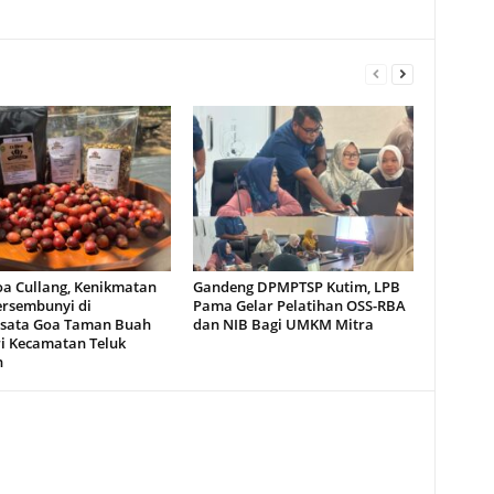
oa Cullang, Kenikmatan
Gandeng DPMPTSP Kutim, LPB
ersembunyi di
Pama Gelar Pelatihan OSS-RBA
sata Goa Taman Buah
dan NIB Bagi UMKM Mitra
i Kecamatan Teluk
n