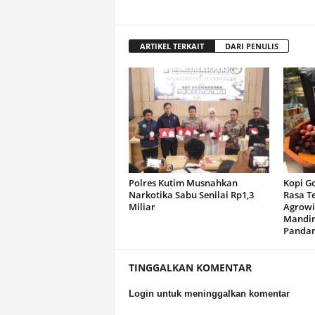
ARTIKEL TERKAIT
DARI PENULIS
Polres Kutim Musnahkan
Kopi G
Narkotika Sabu Senilai Rp1,3
Rasa T
Miliar
Agrowi
Mandir
Panda
TINGGALKAN KOMENTAR
Login untuk meninggalkan komentar