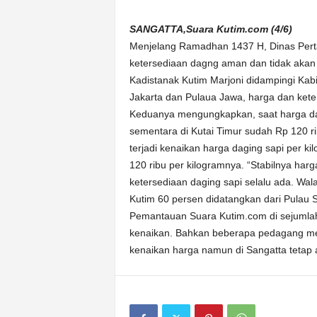
n
&
SANGATTA,Suara Kutim.com (4/6)
A
Menjelang Ramadhan 1437 H, Dinas Perta
k
ketersediaan dagng aman dan tidak akan 
u
Kadistanak Kutim Marjoni didampingi Kab
r
Jakarta dan Pulaua Jawa, harga dan keters
a
Keduanya mengungkapkan, saat harga dag
t
sementara di Kutai Timur sudah Rp 120 ri
terjadi kenaikan harga daging sapi per k
120 ribu per kilogramnya. “Stabilnya har
ketersediaan daging sapi selalu ada. Wa
Kutim 60 persen didatangkan dari Pulau S
Pemantauan Suara Kutim.com di sejumlah
kenaikan. Bahkan beberapa pedagang men
kenaikan harga namun di Sangatta tetap