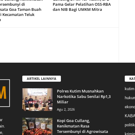
ersembunyi di
Pama Gelar Pelatihan OSS-RBA
sata Goa Taman Buah
dan NIB Bagi UMKM Mitra
i Kecamatan Teluk
n
ARTIKEL LAINNYA
KA
kutim
Polres Kutim Musnahkan
Narkotika Sabu Senilai Rp1,3
huku
Miliar
ekon
Agu 2, 2026
KABA
ar
Kopi Goa Cullang,
politik
Kenikmatan Rasa
in.
Tersembunyi di Agrowisata
e,
krimin