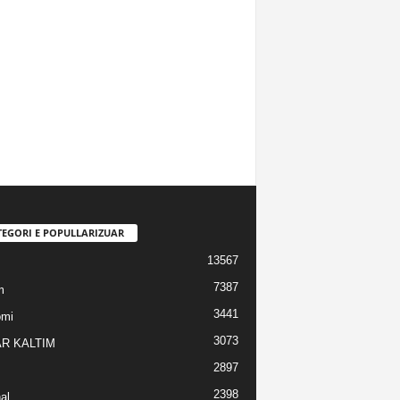
TEGORI E POPULLARIZUAR
13567
7387
m
3441
omi
3073
R KALTIM
2897
2398
al