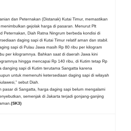
nian dan Peternakan (Distanak) Kutai Timur, memastikan
menimbulkan gejolak harga di pasaran. Menurut Plt
id Peternakan, Diah Ratna Ningrum berbeda kondisi di
ediaan daging sapi di Kutai Timur relatif aman dan stabil.
ing sapi di Pulau Jawa masih Rp 80 ribu per kilogram
bu per kilogramnya. Bahkan saat di daerah Jawa kini
ilogramnya hingga mencapai Rp 140 ribu, di Kutim tetap Rp
ga danging sapi di Kutim terutama Sangatta karena
laupun untuk memenuhi ketersediaan daging sapi di wilayah
ulawesi,” sebut Diah.
 pasar di Sangatta, harga daging sapi belum mengalami
yebutkan, semenjak di Jakarta terjadi gonjang-ganjing
 aman.
(SK3)