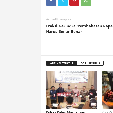
Artikulli paraprak
Fraksi Gerindra :Pembahasan Rape
Harus Benar-Benar
ARTIKEL TERKAIT
DARI PENULIS
Polres Kutim Musnahkan
Kopi G