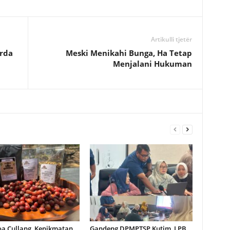
Artikulli tjetër
rda
Meski Menikahi Bunga, Ha Tetap
Menjalani Hukuman
oa Cullang, Kenikmatan
Gandeng DPMPTSP Kutim, LPB