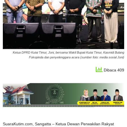
Ketua DPRD Kutai Timur, Joni, bersama Wakil Bupati Kutai Timur, Kasmidi Bulang
Fokopinda dan penyelenggara acara (sumber foto: media sosial Joni)
Dibaca 409
SuaraKutim.com, Sangatta – Ketua Dewan Perwakilan Rakyat