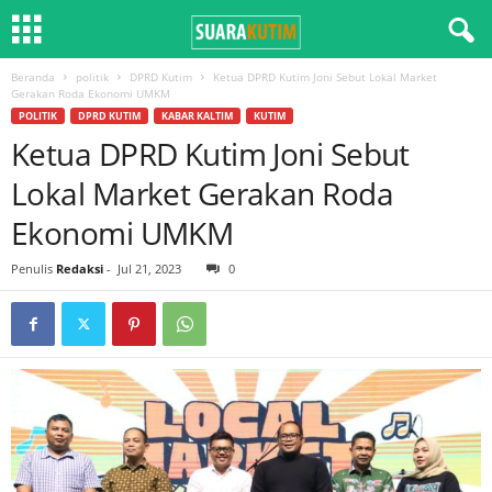
Beranda
politik
DPRD Kutim
Ketua DPRD Kutim Joni Sebut Lokal Market
Gerakan Roda Ekonomi UMKM
POLITIK
DPRD KUTIM
KABAR KALTIM
KUTIM
Ketua DPRD Kutim Joni Sebut
Lokal Market Gerakan Roda
Ekonomi UMKM
Penulis
Redaksi
-
Jul 21, 2023
0