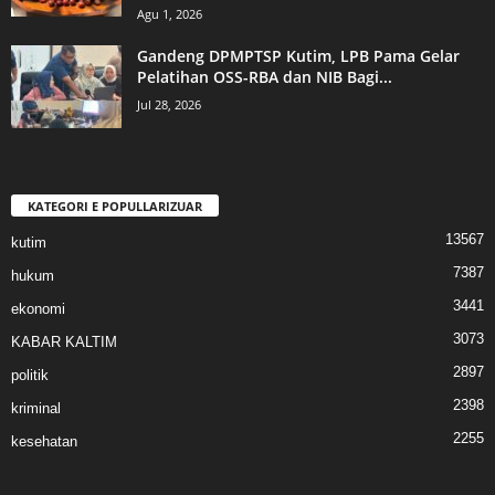
Agu 1, 2026
Gandeng DPMPTSP Kutim, LPB Pama Gelar
Pelatihan OSS-RBA dan NIB Bagi...
Jul 28, 2026
KATEGORI E POPULLARIZUAR
13567
kutim
7387
hukum
3441
ekonomi
3073
KABAR KALTIM
2897
politik
2398
kriminal
2255
kesehatan