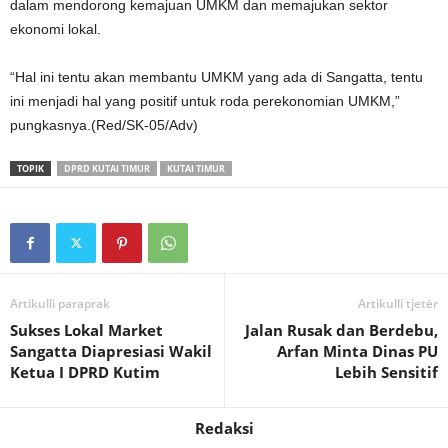
dalam mendorong kemajuan UMKM dan memajukan sektor
ekonomi lokal.
“Hal ini tentu akan membantu UMKM yang ada di Sangatta, tentu
ini menjadi hal yang positif untuk roda perekonomian UMKM,”
pungkasnya.(Red/SK-05/Adv)
TOPIK
DPRD KUTAI TIMUR
KUTAI TIMUR
Artikulli paraprak
Artikulli tjetër
Sukses Lokal Market
Jalan Rusak dan Berdebu,
Sangatta Diapresiasi Wakil
Arfan Minta Dinas PU
Ketua I DPRD Kutim
Lebih Sensitif
Redaksi