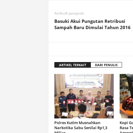
Artikulli paraprak
Basuki Akui Pungutan Retribusi
Sampah Baru Dimulai Tahun 2016
ARTIKEL TERKAIT
DARI PENULIS
Polres Kutim Musnahkan
Kopi G
Narkotika Sabu Senilai Rp1,3
Rasa T
Miliar
Agrowi