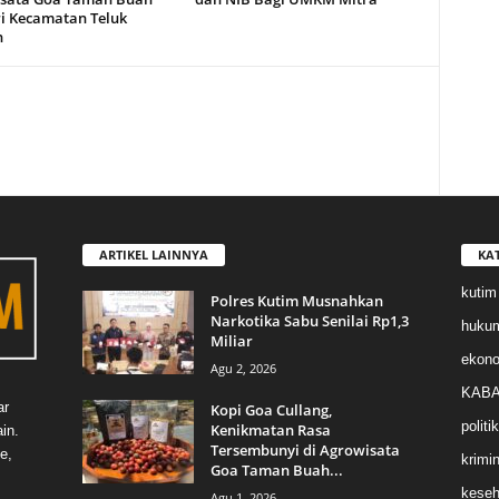
i Kecamatan Teluk
n
ARTIKEL LAINNYA
KA
kutim
Polres Kutim Musnahkan
Narkotika Sabu Senilai Rp1,3
huku
Miliar
ekon
Agu 2, 2026
KABA
ar
Kopi Goa Cullang,
politik
Kenikmatan Rasa
in.
Tersembunyi di Agrowisata
e,
krimin
Goa Taman Buah...
keseh
Agu 1, 2026