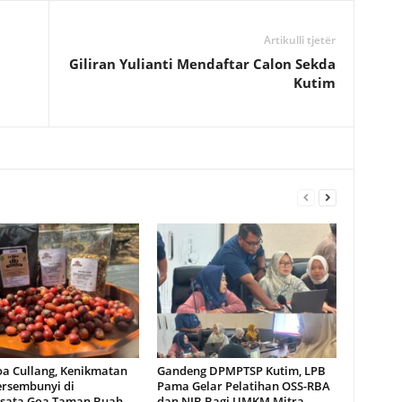
Artikulli tjetër
Giliran Yulianti Mendaftar Calon Sekda
Kutim
oa Cullang, Kenikmatan
Gandeng DPMPTSP Kutim, LPB
ersembunyi di
Pama Gelar Pelatihan OSS-RBA
sata Goa Taman Buah
dan NIB Bagi UMKM Mitra