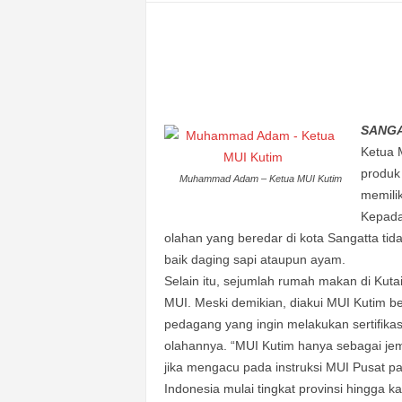
n
&
A
k
u
r
a
SANGAT
t
Ketua 
produk
Muhammad Adam – Ketua MUI Kutim
memilik
Kepada
olahan yang beredar di kota Sangatta tida
baik daging sapi ataupun ayam.
Selain itu, sejumlah rumah makan di Kuta
MUI. Meski demikian, diakui MUI Kutim b
pedagang yang ingin melakukan sertifika
olahannya. “MUI Kutim hanya sebagai j
jika mengacu pada instruksi MUI Pusat 
Indonesia mulai tingkat provinsi hingga ka