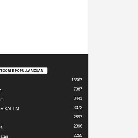
TEGORI E POPULLARIZUAR
13567
7387
m
3441
omi
3073
R KALTIM
2897
2398
al
2255
atan