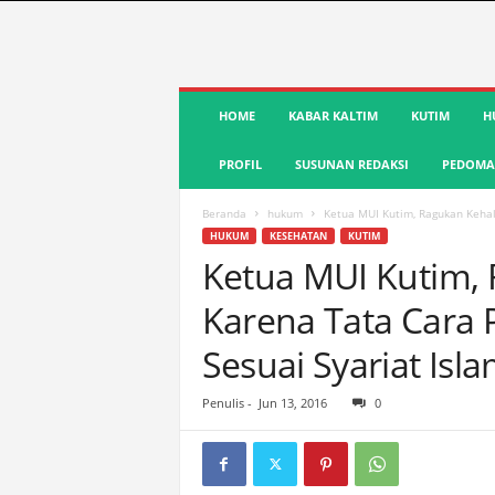
S
HOME
KABAR KALTIM
KUTIM
H
u
a
PROFIL
SUSUNAN REDAKSI
PEDOMAN
r
a
K
Beranda
hukum
Ketua MUI Kutim, Ragukan Kehal
u
HUKUM
KESEHATAN
KUTIM
t
Ketua MUI Kutim,
i
Karena Tata Cara
m
|
Sesuai Syariat Isl
T
e
r
Penulis
-
Jun 13, 2016
0
d
e
p
a