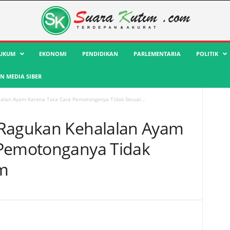
UKUM
EKONOMI
PENDIDIKAN
PARLEMENTARIA
POLITIK
 MEDIA SIBER
alan Ayam Karena Tata Cara Pemotonganya Tidak Sesuai...
 Ragukan Kehalalan Ayam
 Pemotonganya Tidak
am