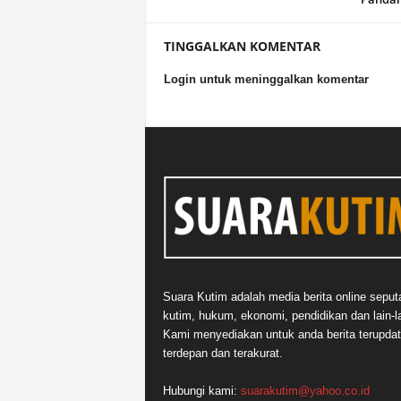
TINGGALKAN KOMENTAR
Login untuk meninggalkan komentar
Suara Kutim adalah media berita online seput
kutim, hukum, ekonomi, pendidikan dan lain-la
Kami menyediakan untuk anda berita terupdat
terdepan dan terakurat.
Hubungi kami:
suarakutim@yahoo.co.id