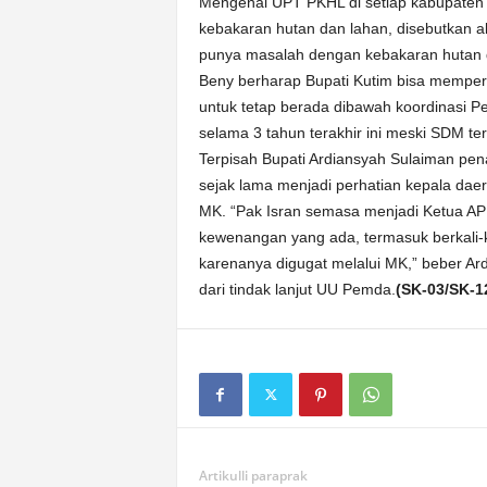
Mengenai UPT PKHL di setiap kabupaten
kebakaran hutan dan lahan, disebutkan a
punya masalah dengan kebakaran hutan 
Beny berharap Bupati Kutim bisa mempe
untuk tetap berada dibawah koordinasi 
selama 3 tahun terakhir ini meski SDM te
Terpisah Bupati Ardiansyah Sulaiman p
sejak lama menjadi perhatian kepala dae
MK. “Pak Isran semasa menjadi Ketua AP
kewenangan yang ada, termasuk berkali-
karenanya digugat melalui MK,” beber A
dari tindak lanjut UU Pemda.
(SK-03/SK-1
Artikulli paraprak