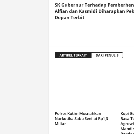
SK Gubernur Terhadap Pemberhen
Alfian dan Kasmidi Diharapkan Pe
Depan Terbit
ARTIKEL TERKAIT
DARI PENULIS
Polres Kutim Musnahkan
Kopi G
Narkotika Sabu Senilai Rp1,3
Rasa T
Miliar
Agrowi
Mandir
Panda