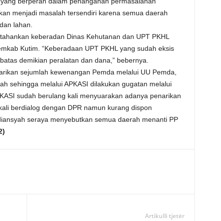
 yang berperan dalam penanganan permasalahan
kan menjadi masalah tersendiri karena semua daerah
dan lahan.
rtahankan keberadan Dinas Kehutanan dan UPT PKHL
Pemkab Kutim. “Keberadaan UPT PKHL yang sudah eksis
rbatas demikian peralatan dan dana,” bebernya.
enarikan sejumlah kewenangan Pemda melalui UU Pemda,
rah sehingga melalui APKASI dilakukan gugatan melalui
KASI sudah berulang kali menyuarakan adanya penarikan
kali berdialog dengan DPR namun kurang dispon
rdiansyah seraya menyebutkan semua daerah menanti PP
2)
Artikulli tjetër