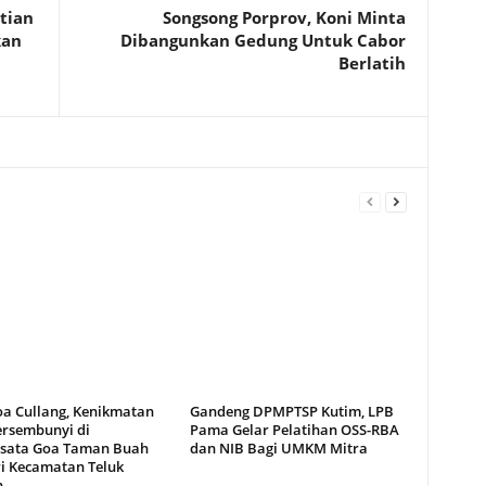
tian
Songsong Porprov, Koni Minta
kan
Dibangunkan Gedung Untuk Cabor
Berlatih
oa Cullang, Kenikmatan
Gandeng DPMPTSP Kutim, LPB
ersembunyi di
Pama Gelar Pelatihan OSS-RBA
sata Goa Taman Buah
dan NIB Bagi UMKM Mitra
i Kecamatan Teluk
n