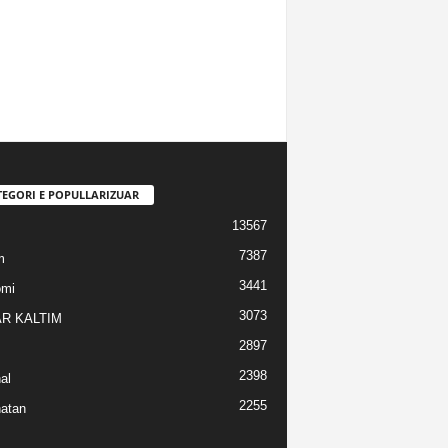
TEGORI E POPULLARIZUAR
13567
7387
m
3441
omi
3073
R KALTIM
2897
2398
al
2255
atan