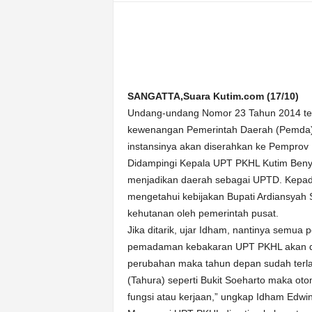
n
&
A
k
u
r
SANGATTA,Suara Kutim.com (17/10)
a
Undang-undang Nomor 23 Tahun 2014 te
t
kewenangan Pemerintah Daerah (Pemda) 
instansinya akan diserahkan ke Pemprov 
Didampingi Kepala UPT PKHL Kutim Beny
menjadikan daerah sebagai UPTD. Kepad
mengetahui kebijakan Bupati Ardiansyah 
kehutanan oleh pemerintah pusat.
Jika ditarik, ujar Idham, nantinya semua
pemadaman kebakaran UPT PKHL akan dia
perubahan maka tahun depan sudah terla
(Tahura) seperti Bukit Soeharto maka oto
fungsi atau kerjaan,” ungkap Idham Edwin