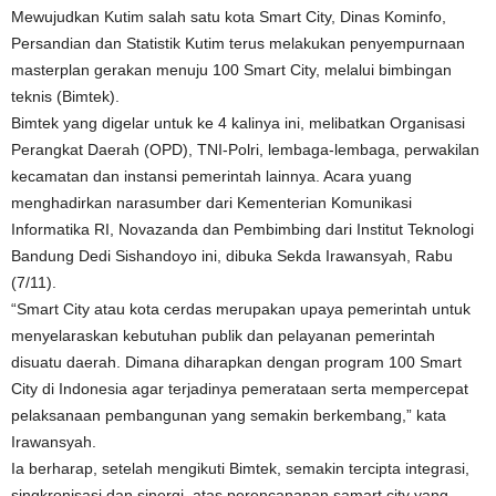
Mewujudkan Kutim salah satu kota Smart City, Dinas Kominfo,
Persandian dan Statistik Kutim terus melakukan penyempurnaan
masterplan gerakan menuju 100 Smart City, melalui bimbingan
teknis (Bimtek).
Bimtek yang digelar untuk ke 4 kalinya ini, melibatkan Organisasi
Perangkat Daerah (OPD), TNI-Polri, lembaga-lembaga, perwakilan
kecamatan dan instansi pemerintah lainnya. Acara yuang
menghadirkan narasumber dari Kementerian Komunikasi
Informatika RI, Novazanda dan Pembimbing dari Institut Teknologi
Bandung Dedi Sishandoyo ini, dibuka Sekda Irawansyah, Rabu
(7/11).
“Smart City atau kota cerdas merupakan upaya pemerintah untuk
menyelaraskan kebutuhan publik dan pelayanan pemerintah
disuatu daerah. Dimana diharapkan dengan program 100 Smart
City di Indonesia agar terjadinya pemerataan serta mempercepat
pelaksanaan pembangunan yang semakin berkembang,” kata
Irawansyah.
Ia berharap, setelah mengikuti Bimtek, semakin tercipta integrasi,
singkronisasi dan sinergi, atas perencananan samart city yang