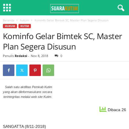
Beranda
hukum
Kominfo Gelar Bimtek SC, Master Plan Segera Disusun
HUKUM
KUTIM
Kominfo Gelar Bimtek SC, Master
Plan Segera Disusun
Penulis
Redaksi
-
Nov 8, 2018
0
Salah satu aktifitas Pemkab Kutim
yang akan diinformasukans secara
terintegritas melalui web site Kutim.
Dibaca 26
SANGATTA (8/11-2018)