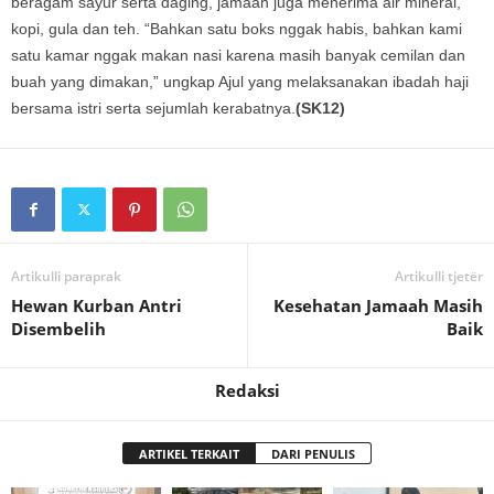
beragam sayur serta daging, jamaah juga menerima air mineral,
kopi, gula dan teh. “Bahkan satu boks nggak habis, bahkan kami
satu kamar nggak makan nasi karena masih banyak cemilan dan
buah yang dimakan,” ungkap Ajul yang melaksanakan ibadah haji
bersama istri serta sejumlah kerabatnya.
(SK12)
Artikulli paraprak
Artikulli tjetër
Hewan Kurban Antri
Kesehatan Jamaah Masih
Disembelih
Baik
Redaksi
ARTIKEL TERKAIT
DARI PENULIS