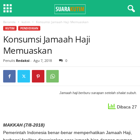
Beranda
kutim
Konsumsi Jamaah Haji Memuaskan
KUTIM
PENDIDIKAN
Konsumsi Jamaah Haji
Memuaskan
Penulis
Redaksi
-
Agu 7, 2018
0
Jamaah haji berburu sarapan setelah shalat subuh.
Dibaca 27
MAKKAH (7/8-2018)
Pemerintah Indonesia benar-benar memperhatikan Jamaah Haji,