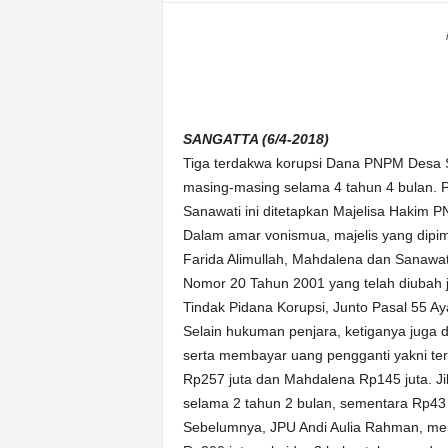
n
&
A
k
u
r
SANGATTA (6/4-2018)
a
Tiga terdakwa korupsi Dana PNPM Desa 
t
masing-masing selama 4 tahun 4 bulan. 
Sanawati ini ditetapkan Majelisa Hakim P
Dalam amar vonismua, majelis yang dip
Farida Alimullah, Mahdalena dan Sanawat
Nomor 20 Tahun 2001 yang telah diubah
Tindak Pidana Korupsi, Junto Pasal 55 Ay
Selain hukuman penjara, ketiganya juga 
serta membayar uang pengganti yakni ter
Rp257 juta dan Mahdalena Rp145 juta. J
selama 2 tahun 2 bulan, sementara Rp43 j
Sebelumnya, JPU Andi Aulia Rahman, mer