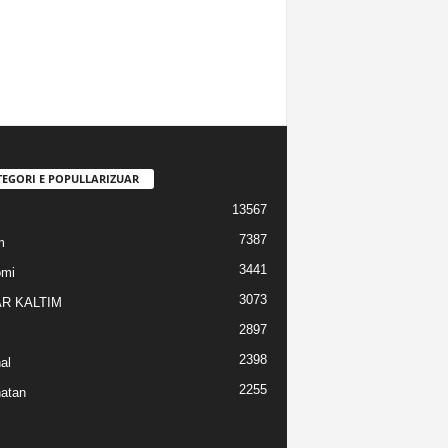
TEGORI E POPULLARIZUAR
13567
7387
m
3441
omi
3073
R KALTIM
2897
2398
al
2255
atan