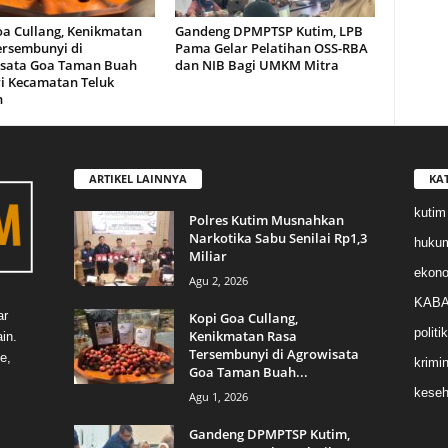
oa Cullang, Kenikmatan
Gandeng DPMPTSP Kutim, LPB
ersembunyi di
Pama Gelar Pelatihan OSS-RBA
sata Goa Taman Buah
dan NIB Bagi UMKM Mitra
i Kecamatan Teluk
n
ARTIKEL LAINNYA
KA
kutim
Polres Kutim Musnahkan
Narkotika Sabu Senilai Rp1,3
huku
Miliar
ekon
Agu 2, 2026
KABA
ar
Kopi Goa Cullang,
politik
Kenikmatan Rasa
in.
Tersembunyi di Agrowisata
e,
krimin
Goa Taman Buah...
keseh
Agu 1, 2026
Gandeng DPMPTSP Kutim,