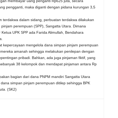
engan membayar uang penganti Rp625 juta, secara
ang pengganti, maka diganti dengan pidana kurungan 3,5
n terdakwa dalam sidang, perbuatan terdakwa dilakukan
 pinjam perempuan (SPP), Sangatta Utara. Dimana
r Ketua UPK SPP ada Farida Alimullah, Bendahara
a.
pat kepercayaan mengelola dana simpan pinjam perempuan
 mereka amanah sehingga melakukan penilepan dengan
entingan pribadi. Bahkan, ada juga pinjaman fiktif, yang
 sebanyak 38 kelompok dan mendapat pinjaman antara Rp
akan bagian dari dana PNPM mandiri Sangatta Utara
a dana simpan pinjam perempuan ditilep sehingga BPK
uta. (SK2)