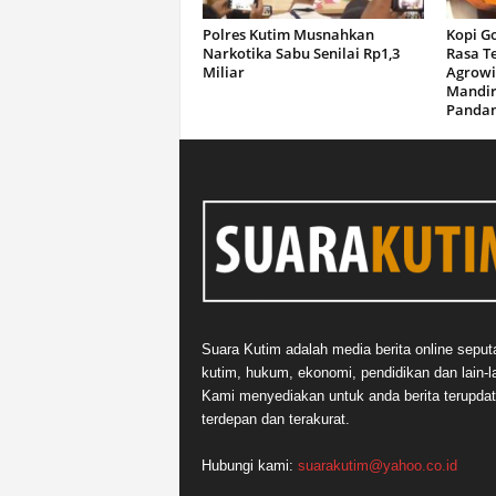
Polres Kutim Musnahkan
Kopi G
Narkotika Sabu Senilai Rp1,3
Rasa T
Miliar
Agrowi
Mandir
Panda
Suara Kutim adalah media berita online seput
kutim, hukum, ekonomi, pendidikan dan lain-la
Kami menyediakan untuk anda berita terupdat
terdepan dan terakurat.
Hubungi kami:
suarakutim@yahoo.co.id