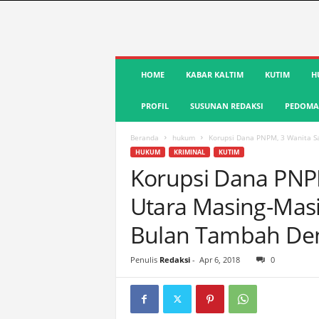
S
HOME
KABAR KALTIM
KUTIM
H
u
a
PROFIL
SUSUNAN REDAKSI
PEDOMAN
r
a
K
Beranda
hukum
Korupsi Dana PNPM, 3 Wanita Sa
u
HUKUM
KRIMINAL
KUTIM
t
Korupsi Dana PNP
i
Utara Masing-Mas
m
|
Bulan Tambah De
T
e
r
Penulis
Redaksi
-
Apr 6, 2018
0
d
e
p
a