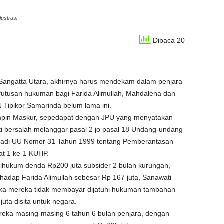
ilustrasi
Dibaca 20
Sangatta Utara, akhirnya harus mendekam dalam penjara
Putusan hukuman bagi Farida Alimullah, Mahdalena dan
N Tipikor Samarinda belum lama ini.
impin Maskur, sepedapat dengan JPU yang menyatakan
i bersalah melanggar pasal 2 jo pasal 18 Undang-undang
 jadi UU Nomor 31 Tahun 1999 tentang Pemberantasan
at 1 ke-1 KUHP.
dihukum denda Rp200 juta subsider 2 bulan kurungan,
hadap Farida Alimullah sebesar Rp 167 juta, Sanawati
ika mereka tidak membayar dijatuhi hukuman tambahan
uta disita untuk negara.
eka masing-masing 6 tahun 6 bulan penjara, dengan