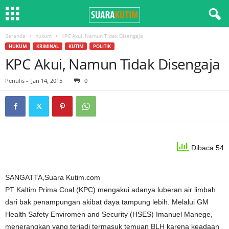
Beranda
hukum
KPC Akui, Namun Tidak Disengaja
HUKUM
KRIMINAL
KUTIM
POLITIK
KPC Akui, Namun Tidak Disengaja
Penulis
-
Jan 14, 2015
0
Dibaca 54
SANGATTA,Suara Kutim.com
PT Kaltim Prima Coal (KPC) mengakui adanya luberan air limbah
dari bak penampungan akibat daya tampung lebih. Melalui GM
Health Safety Enviromen and Security (HSES) Imanuel Manege,
menerangkan yang terjadi termasuk temuan BLH karena keadaan