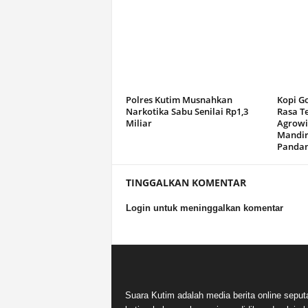
Polres Kutim Musnahkan
Kopi G
Narkotika Sabu Senilai Rp1,3
Rasa T
Miliar
Agrowi
Mandir
Panda
TINGGALKAN KOMENTAR
Login untuk meninggalkan komentar
Suara Kutim adalah media berita online seput