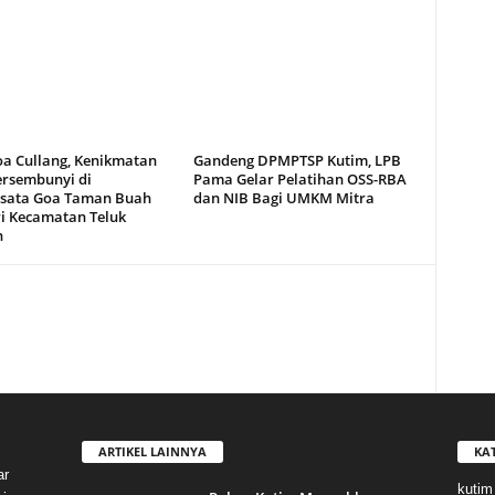
oa Cullang, Kenikmatan
Gandeng DPMPTSP Kutim, LPB
ersembunyi di
Pama Gelar Pelatihan OSS-RBA
sata Goa Taman Buah
dan NIB Bagi UMKM Mitra
i Kecamatan Teluk
n
ARTIKEL LAINNYA
KA
ar
kutim