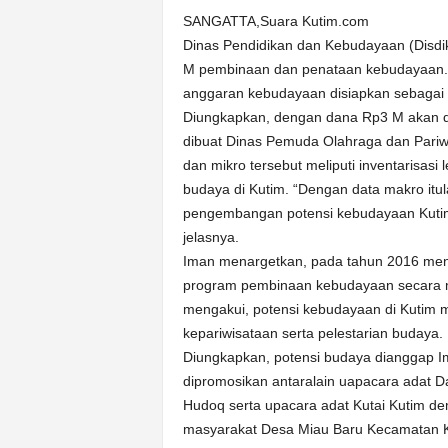
k
SANGATTA,Suara Kutim.com
u
Dinas Pendidikan dan Kebudayaan (Disdi
r
a
M pembinaan dan penataan kebudayaan. 
t
anggaran kebudayaan disiapkan sebagai 
Diungkapkan, dengan dana Rp3 M akan d
dibuat Dinas Pemuda Olahraga dan Pariw
dan mikro tersebut meliputi inventarisas
budaya di Kutim. “Dengan data makro it
pengembangan potensi kebudayaan Kutim 
jelasnya.
Iman menargetkan, pada tahun 2016 men
program pembinaan kebudayaan secara mi
mengakui, potensi kebudayaan di Kutim 
kepariwisataan serta pelestarian budaya.
Diungkapkan, potensi budaya dianggap Im
dipromosikan antaralain uapacara adat 
Hudoq serta upacara adat Kutai Kutim de
masyarakat Desa Miau Baru Kecamatan K