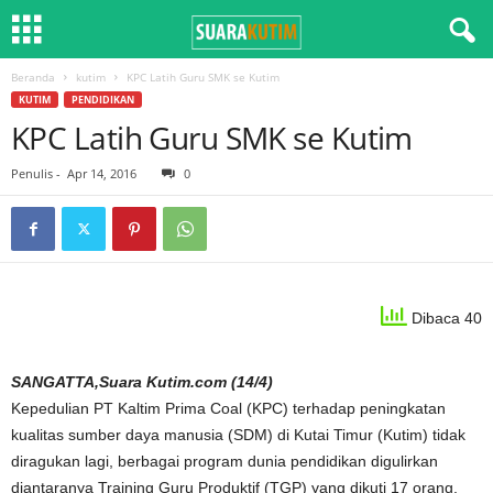
Beranda
kutim
KPC Latih Guru SMK se Kutim
KUTIM
PENDIDIKAN
KPC Latih Guru SMK se Kutim
Penulis
-
Apr 14, 2016
0
Dibaca 40
SANGATTA,Suara Kutim.com (14/4)
Kepedulian PT Kaltim Prima Coal (KPC) terhadap peningkatan
kualitas sumber daya manusia (SDM) di Kutai Timur (Kutim) tidak
diragukan lagi, berbagai program dunia pendidikan digulirkan
diantaranya Training Guru Produktif (TGP) yang dikuti 17 orang.