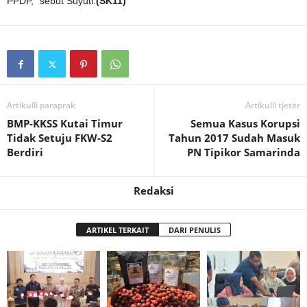
PPDP,” sebut Suyuti.
(SK11)
Artikulli paraprak
Artikulli tjetër
BMP-KKSS Kutai Timur
Semua Kasus Korupsi
Tidak Setuju FKW-S2
Tahun 2017 Sudah Masuk
Berdiri
PN Tipikor Samarinda
Redaksi
ARTIKEL TERKAIT
DARI PENULIS