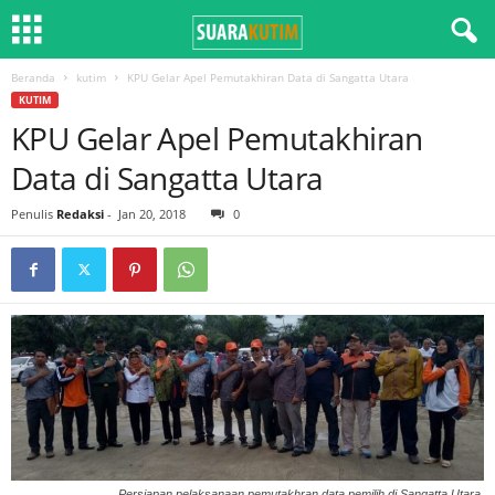
Beranda
kutim
KPU Gelar Apel Pemutakhiran Data di Sangatta Utara
KUTIM
KPU Gelar Apel Pemutakhiran
Data di Sangatta Utara
Penulis
Redaksi
-
Jan 20, 2018
0
Persiapan pelaksanaan pemutakhran data pemilih di Sangatta Utara.