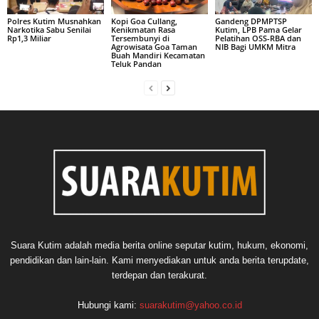
Polres Kutim Musnahkan
Kopi Goa Cullang,
Gandeng DPMPTSP
Narkotika Sabu Senilai
Kenikmatan Rasa
Kutim, LPB Pama Gelar
Rp1,3 Miliar
Tersembunyi di
Pelatihan OSS-RBA dan
Agrowisata Goa Taman
NIB Bagi UMKM Mitra
Buah Mandiri Kecamatan
Teluk Pandan
Suara Kutim adalah media berita online seputar kutim, hukum, ekonomi,
pendidikan dan lain-lain. Kami menyediakan untuk anda berita terupdate,
terdepan dan terakurat.
Hubungi kami:
suarakutim@yahoo.co.id