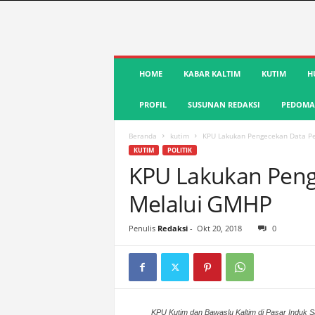
S
HOME
KABAR KALTIM
KUTIM
H
u
a
PROFIL
SUSUNAN REDAKSI
PEDOMAN
r
a
K
Beranda
kutim
KPU Lakukan Pengecekan Data P
u
KUTIM
POLITIK
t
KPU Lakukan Peng
i
Melalui GMHP
m
|
T
Penulis
Redaksi
-
Okt 20, 2018
0
e
r
d
e
p
a
KPU Kutim dan Bawaslu Kaltim di Pasar Induk S