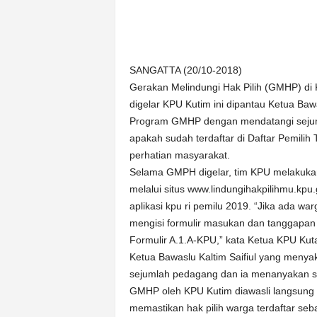
n
&
A
k
SANGATTA (20/10-2018)
u
Gerakan Melindungi Hak Pilih (GMHP) di K
r
a
digelar KPU Kutim ini dipantau Ketua Baw
t
Program GMHP dengan mendatangi sejuml
apakah sudah terdaftar di Daftar Pemilih
perhatian masyarakat.
Selama GMPH digelar, tim KPU melakuk
melalui situs www.lindungihakpilihmu.kpu.
aplikasi kpu ri pemilu 2019. “Jika ada w
mengisi formulir masukan dan tanggapan
Formulir A.1.A-KPU,” kata Ketua KPU Kuta
Ketua Bawaslu Kaltim Saifiul yang meny
sejumlah pedagang dan ia menanyakan sta
GMHP oleh KPU Kutim diawasli langsung B
memastikan hak pilih warga terdaftar seb