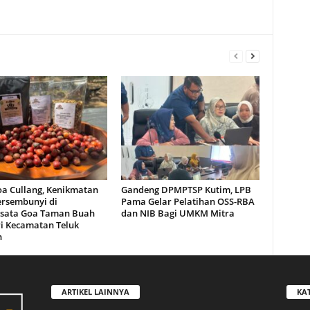
oa Cullang, Kenikmatan
Gandeng DPMPTSP Kutim, LPB
ersembunyi di
Pama Gelar Pelatihan OSS-RBA
sata Goa Taman Buah
dan NIB Bagi UMKM Mitra
i Kecamatan Teluk
n
ARTIKEL LAINNYA
KA