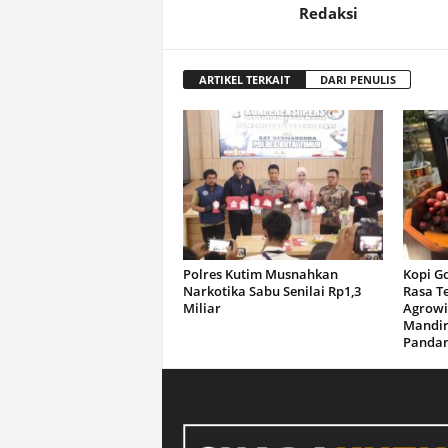
Redaksi
ARTIKEL TERKAIT
DARI PENULIS
Polres Kutim Musnahkan
Kopi G
Narkotika Sabu Senilai Rp1,3
Rasa T
Miliar
Agrowi
Mandir
Panda