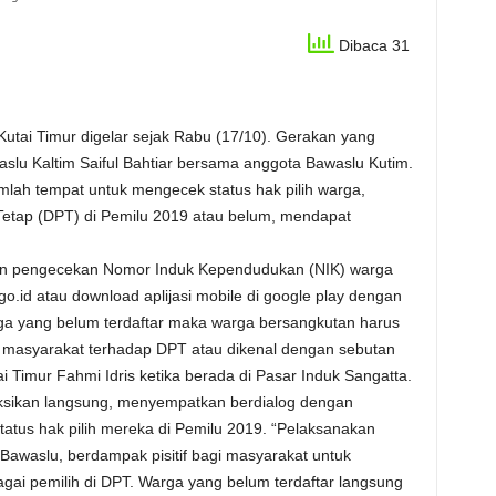
Dibaca 31
utai Timur digelar sejak Rabu (17/10). Gerakan yang
aslu Kaltim Saiful Bahtiar bersama anggota Bawaslu Kutim.
ah tempat untuk mengecek status hak pilih warga,
 Tetap (DPT) di Pemilu 2019 atau belum, mendapat
an pengecekan Nomor Induk Kependudukan (NIK) warga
go.id atau download aplijasi mobile di google play dengan
arga yang belum terdaftar maka warga bersangkutan harus
 masyarakat terhadap DPT atau dikenal dengan sebutan
i Timur Fahmi Idris ketika berada di Pasar Induk Sangatta.
aksikan langsung, menyempatkan berdialog dengan
tus hak pilih mereka di Pemilu 2019. “Pelaksanakan
awaslu, berdampak pisitif bagi masyarakat untuk
agai pemilih di DPT. Warga yang belum terdaftar langsung