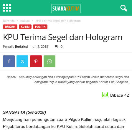
Beranda
hukum
KPU Terima Segel dan Hologram
HUKUM
KUTIM
POLITIK
KPU Terima Segel dan Hologram
Penulis
Redaksi
-
Jun 5, 2018
0
Basori - Kasubag Keuangan dan Perlengkapan KPU Kutim ketika menerima segel dan
hologram Pilgub Kaltim yang diantar pegawai Kantor Pos Sangatta.
Dibaca 42
SANGATTA (5/6-2018)
Menjelang hari pemungutan suara Pilgub Kaltim, sejumlah logistik
Pilgub terus berdatangan ke KPU Kutim. Setelah surat suara dan