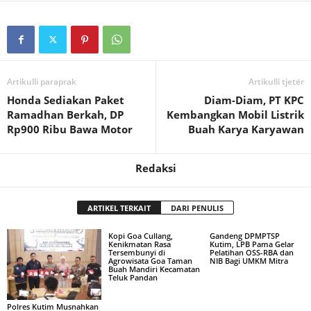
Artikulli paraprak
Artikulli tjetër
Honda Sediakan Paket
Diam-Diam, PT KPC
Ramadhan Berkah, DP
Kembangkan Mobil Listrik
Rp900 Ribu Bawa Motor
Buah Karya Karyawan
Redaksi
ARTIKEL TERKAIT
DARI PENULIS
Kopi Goa Cullang,
Gandeng DPMPTSP
Kenikmatan Rasa
Kutim, LPB Pama Gelar
Tersembunyi di
Pelatihan OSS-RBA dan
Agrowisata Goa Taman
NIB Bagi UMKM Mitra
Buah Mandiri Kecamatan
Teluk Pandan
Polres Kutim Musnahkan