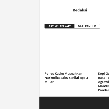
Redaksi
ARTIKEL TERKAIT
DARI PENULIS
Polres Kutim Musnahkan
Kopi G
Narkotika Sabu Senilai Rp1,3
Rasa T
Miliar
Agrowi
Mandir
Panda