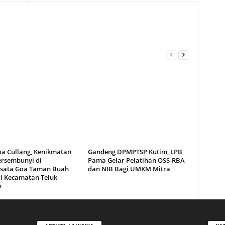
oa Cullang, Kenikmatan
Gandeng DPMPTSP Kutim, LPB
ersembunyi di
Pama Gelar Pelatihan OSS-RBA
sata Goa Taman Buah
dan NIB Bagi UMKM Mitra
i Kecamatan Teluk
n