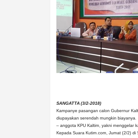
k
u
r
a
t
SANGATTA (3/2-2018)
Kampanye pasangan calon Gubernur Kalti
diupayakan serendah mungkin biayanya. S
– anggota KPU Kaltim, yakni menggelar 
Kepada Suara Kutim.com, Jumat (2/2) di 