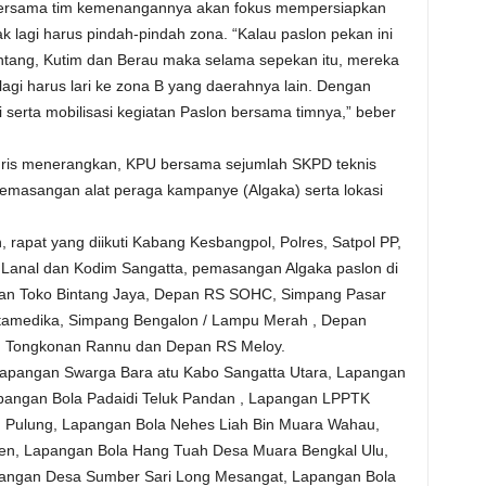
bersama tim kemenangannya akan fokus mempersiapkan
k lagi harus pindah-pindah zona. “Kalau paslon pekan ini
ntang, Kutim dan Berau maka selama sepekan itu, mereka
lagi harus lari ke zona B yang daerahnya lain. Dengan
serta mobilisasi kegiatan Paslon bersama timnya,” beber
dris menerangkan, KPU bersama sejumlah SKPD teknis
emasangan alat peraga kampanye (Algaka) serta lokasi
rapat yang diikuti Kabang Kesbangpol, Polres, Satpol PP,
 Lanal dan Kodim Sangatta, pemasangan Algaka paslon di
pan Toko Bintang Jaya, Depan RS SOHC, Simpang Pasar
rtamedika, Simpang Bengalon / Lampu Merah , Depan
n Tongkonan Rannu dan Depan RS Meloy.
Lapangan Swarga Bara atu Kabo Sangatta Utara, Lapangan
pangan Bola Padaidi Teluk Pandan , Lapangan LPPTK
 Pulung, Lapangan Bola Nehes Liah Bin Muara Wahau,
en, Lapangan Bola Hang Tuah Desa Muara Bengkal Ulu,
angan Desa Sumber Sari Long Mesangat, Lapangan Bola