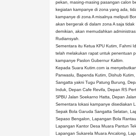
pekan, masing-masing pasangan calon 
kegiatan kampanye di zona yang ada, tida
kampanye di zona A misalnya meliputi Bo
akan bergerak di dalam zona A saja tidak 
demikian, akan memudahkan administrasi 
Rudiansyah.
Sementara itu Ketua KPU Kutim, Fahmi I
telah melakukan rapat untuk penentuan p
kampanye Paslon Gubernur Kaltim.
Kepada Suara Kutim.com ia menyebutkan, 
Panwaslu, Bapenda Kutim, Dishub Kutim,
Sangatta yakni Tugu Patung Burung, De
Induk, Depan Cafe Revifa, Depan RS Pe
SPBU Jalan Soekarno Hatta, Depan Jala
Sementara lokasi kampanye disediakan 
Sepak Bola Garuda Sangatta Selatan, La
Sepaso Bengalon, Lapangan Bola Rantau
Lapangan Kantor Desa Muara Pantun Tel
Lapangan Sukarela Muara Ancalong, Lap