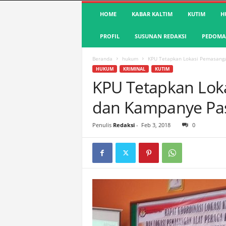
S
HOME
KABAR KALTIM
KUTIM
H
u
a
PROFIL
SUSUNAN REDAKSI
PEDOMAN
r
a
K
Beranda
hukum
KPU Tetapkan Lokasi Pemasang
u
HUKUM
KRIMINAL
KUTIM
t
KPU Tetapkan Lok
i
dan Kampanye Pa
m
|
T
Penulis
Redaksi
-
Feb 3, 2018
0
e
r
d
e
p
a
n
&
A