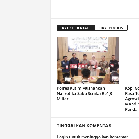
ARTIKEL TERKAIT
DARI PENULIS
Polres Kutim Musnahkan
Kopi G
Narkotika Sabu Senilai Rp1,3
Rasa T
Miliar
Agrowi
Mandir
Panda
TINGGALKAN KOMENTAR
Login untuk meninggalkan komentar