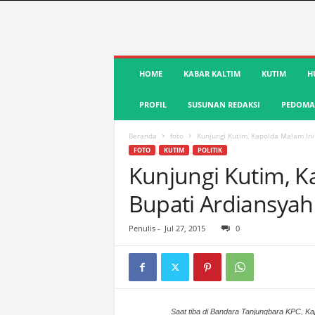
S
HOME
KABAR KALTIM
KUTIM
H
u
a
PROFIL
SUSUNAN REDAKSI
PEDOMAN
r
a
K
Beranda
foto
Kunjungi Kutim, Kapolda Malam Ini
u
FOTO
KUTIM
POLITIK
t
Kunjungi Kutim, K
i
Bupati Ardiansyah
m
|
T
Penulis
-
Jul 27, 2015
0
e
r
d
e
p
Saat tiba di Bandara Tanjungbara KPC, Ka
a