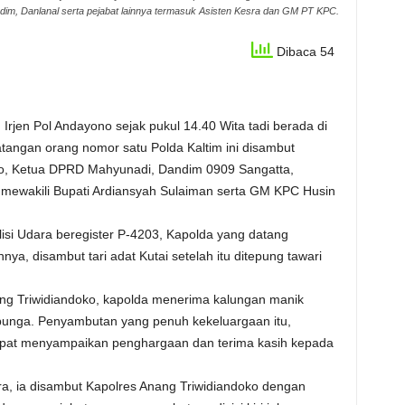
im, Danlanal serta pejabat lainnya termasuk Asisten Kesra dan GM PT KPC.
Dibaca 54
 Irjen Pol Andayono sejak pukul 14.40 Wita tadi berada di
tangan orang nomor satu Polda Kaltim ini disambut
ko, Ketua DPRD Mahyunadi, Dandim 0909 Sangatta,
 mewakili Bupati Ardiansyah Sulaiman serta GM KPC Husin
olisi Udara beregister P-4203, Kapolda yang datang
nnya, disambut tari adat Kutai setelah itu ditepung tawari
ng Triwidiandoko, kapolda menerima kalungan manik
 bunga. Penyambutan yang penuh kekeluargaan itu,
pat menyampaikan penghargaan dan terima kasih kepada
, ia disambut Kapolres Anang Triwidiandoko dengan