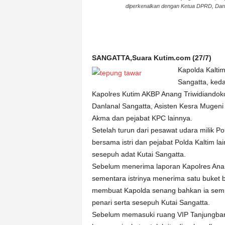
diperkenalkan dengan Ketua DPRD, Dand
n
&
A
k
u
SANGATTA,Suara Kutim.com (27/7)
r
Kapolda Kaltim
a
Sangatta, keda
t
Kapolres Kutim AKBP Anang Triwidiando
Danlanal Sangatta, Asisten Kesra Mugeni
Akma dan pejabat KPC lainnya.
Setelah turun dari pesawat udara milik P
bersama istri dan pejabat Polda Kaltim lai
sesepuh adat Kutai Sangatta.
Sebelum menerima laporan Kapolres Ana
sementara istrinya menerima satu buket
membuat Kapolda senang bahkan ia sem
penari serta sesepuh Kutai Sangatta.
Sebelum memasuki ruang VIP Tanjungbara