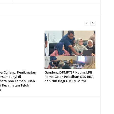
oa Cullang, Kenikmatan
Gandeng DPMPTSP Kutim, LPB
ersembunyi di
Pama Gelar Pelatihan OSS-RBA
sata Goa Taman Buah
dan NIB Bagi UMKM Mitra
i Kecamatan Teluk
n