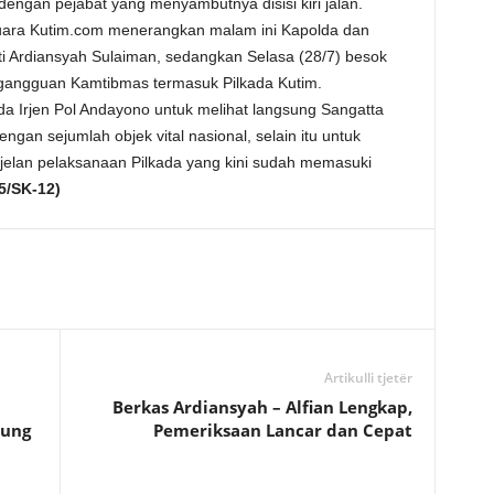
 dengan pejabat yang menyambutnya disisi kiri jalan.
uara Kutim.com menerangkan malam ini Kapolda dan
Ardiansyah Sulaiman, sedangkan Selasa (28/7) besok
gangguan Kamtibmas termasuk Pilkada Kutim.
 Irjen Pol Andayono untuk melihat langsung Sangatta
gan sejumlah objek vital nasional, selain itu untuk
jelan pelaksanaan Pilkada yang kini sudah memasuki
5/SK-12)
Artikulli tjetër
Berkas Ardiansyah – Alfian Lengkap,
sung
Pemeriksaan Lancar dan Cepat