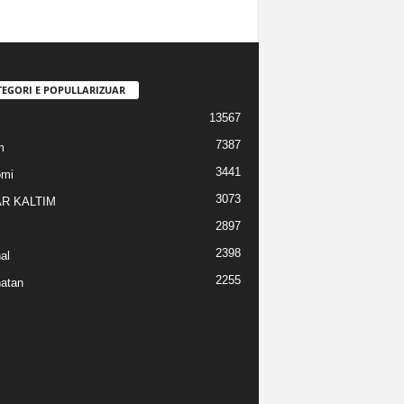
TEGORI E POPULLARIZUAR
13567
7387
m
3441
omi
3073
R KALTIM
2897
2398
al
2255
atan