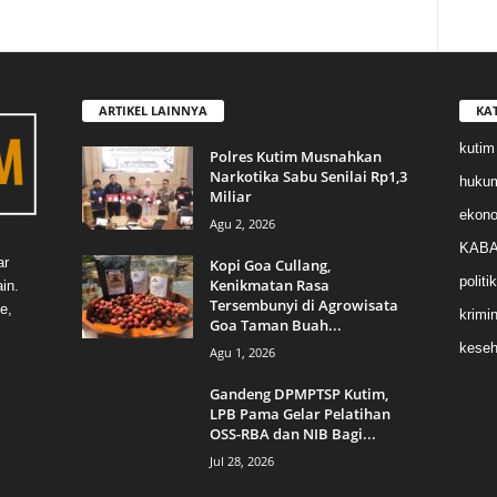
ARTIKEL LAINNYA
KA
kutim
Polres Kutim Musnahkan
Narkotika Sabu Senilai Rp1,3
huku
Miliar
ekon
Agu 2, 2026
KABA
ar
Kopi Goa Cullang,
politik
Kenikmatan Rasa
in.
Tersembunyi di Agrowisata
e,
krimin
Goa Taman Buah...
keseh
Agu 1, 2026
Gandeng DPMPTSP Kutim,
LPB Pama Gelar Pelatihan
OSS-RBA dan NIB Bagi...
Jul 28, 2026