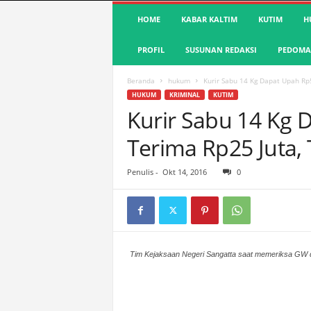
S
HOME
KABAR KALTIM
KUTIM
H
u
a
PROFIL
SUSUNAN REDAKSI
PEDOMAN
r
a
K
Beranda
hukum
Kurir Sabu 14 Kg Dapat Upah Rp5
u
HUKUM
KRIMINAL
KUTIM
t
Kurir Sabu 14 Kg 
i
Terima Rp25 Juta
m
|
T
Penulis
-
Okt 14, 2016
0
e
r
d
e
p
a
Tim Kejaksaan Negeri Sangatta saat memeriksa GW da
n
&
A