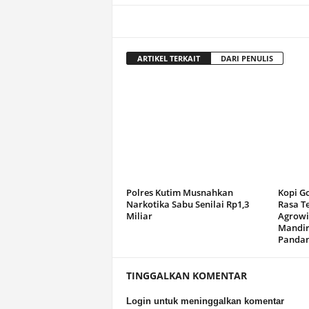
ARTIKEL TERKAIT
DARI PENULIS
Polres Kutim Musnahkan
Kopi G
Narkotika Sabu Senilai Rp1,3
Rasa T
Miliar
Agrowi
Mandir
Panda
TINGGALKAN KOMENTAR
Login untuk meninggalkan komentar