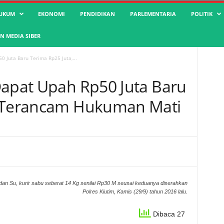
UKUM
EKONOMI
PENDIDIKAN
PARLEMENTARIA
POLITIK
 MEDIA SIBER
0 Juta Baru Terima Rp25 Juta,...
Dapat Upah Rp50 Juta Baru
, Terancam Hukuman Mati
n Su, kurir sabu seberat 14 Kg senilai Rp30 M seusai keduanya diserahkan
Polres Kiutim, Kamis (29/9) tahun 2016 lalu.
Dibaca 27