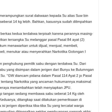
h merampungkan surat dakwaan kepada Su alias Suw bin
 seberat 14 kg lebih. Bahkan, kasusnya sudah dilimpahkan
 berkas kedua terdakwa terpisah karena perannya masing-
kan tersangka Su melanggar pasal Pasal 84 ayat (2)
um menawarkan untuk dijual, menjual, membeli,
beli, menukar atau menyerahkan Narkotika Golongan I
 penghubung pemilik sabu dengan terdakwa Su. Dari
u yang disimpan dalam jerigen dari Bunyu ke Bulumngan
u. “GW diancam pidana dalam Pasal 114 Ayat 2 jo Pasal
9 tentang Narkotika yang ancaman hukumannya maksimal
 seraya menambahkan telah menyiapkan JPU.
kap tangan sedang membawa sabu seberat 14 Kg oleh
u. Keduanya, ditangkap saat dilakukan pemeriksaan di
i jerigen diperiksa tiba-tiba Su yang tercatat warga
kemudian ditinggalkan sekitar pembuangan sampah akhir.