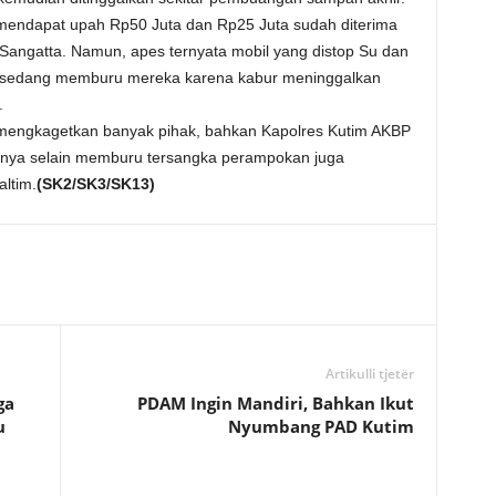
 mendapat upah Rp50 Juta dan Rp25 Juta sudah diterima
 Sangatta. Namun, apes ternyata mobil yang distop Su dan
g sedang memburu mereka karena kabur meninggalkan
.
i mengkagetkan banyak pihak, bahkan Kapolres Kutim AKBP
nnya selain memburu tersangka perampokan juga
ltim.
(SK2/SK3/SK13)
Artikulli tjetër
ga
PDAM Ingin Mandiri, Bahkan Ikut
u
Nyumbang PAD Kutim