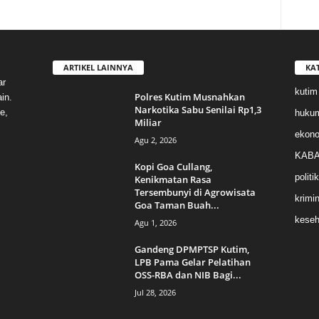
ARTIKEL LAINNYA
KA
ar
kutim
Polres Kutim Musnahkan
in.
Narkotika Sabu Senilai Rp1,3
e,
huku
Miliar
ekon
Agu 2, 2026
KABA
Kopi Goa Cullang,
politik
Kenikmatan Rasa
Tersembunyi di Agrowisata
krimin
Goa Taman Buah...
keseh
Agu 1, 2026
Gandeng DPMPTSP Kutim,
LPB Pama Gelar Pelatihan
OSS-RBA dan NIB Bagi...
Jul 28, 2026