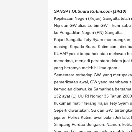
k
u
SANGATTA,Suara Kutim.com (14/10)
r
Kejaksaan Negeri (Kejari) Sangatta tela
a
Nip dan GW alias Ed bin GW – kurir sabu
t
ke Pengadilan Negeri (PN) Sangatta.
Kajari Sangatta Tety Syam menerangkan,
masing. Kepada Suara Kutim.com, disebut
KUHAP yakni tanpa hak atau melawan huk
menerima, menjadi perantara dalam jual 
yang beratnya melebihi lima gram.
Sementara terhadap GW, yang merupakan
pemeriksaan awal, GW yang membawa sab
kemudian dibawa ke Samarinda bersama S
132 ayat (1) UU RI Nomor 35 Tahun 200
hukuman mati,” terang Kajari Tety Syam
Seperti diwartakan, Su dan GW, tertang
jajaran Polres Kutim, awal bulan Juli lal
Simpang Perdau Bengalon. Namun, ketika is
Samarinda langsung melarikan mobilnya,