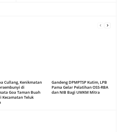
oa Cullang, Kenikmatan
Gandeng DPMPTSP Kutim, LPB
ersembunyi di
Pama Gelar Pelatihan OSS-RBA
sata Goa Taman Buah
dan NIB Bagi UMKM Mitra
i Kecamatan Teluk
n