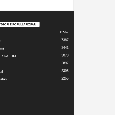
TEGORI E POPULLARIZUAR
13567
7387
m
3441
omi
3073
R KALTIM
2897
2398
al
2255
atan