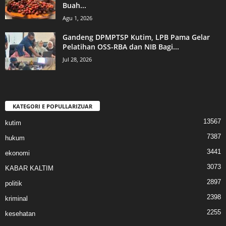
Buah...
Agu 1, 2026
Gandeng DPMPTSP Kutim, LPB Pama Gelar
Pelatihan OSS-RBA dan NIB Bagi...
Jul 28, 2026
KATEGORI E POPULLARIZUAR
13567
kutim
7387
hukum
3441
ekonomi
3073
KABAR KALTIM
2897
politik
2398
kriminal
2255
kesehatan