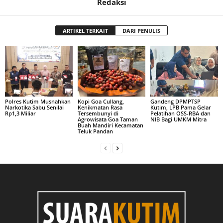
Redaksi
ARTIKEL TERKAIT
DARI PENULIS
Polres Kutim Musnahkan
Kopi Goa Cullang,
Gandeng DPMPTSP
Narkotika Sabu Senilai
Kenikmatan Rasa
Kutim, LPB Pama Gelar
Rp1,3 Miliar
Tersembunyi di
Pelatihan OSS-RBA dan
Agrowisata Goa Taman
NIB Bagi UMKM Mitra
Buah Mandiri Kecamatan
Teluk Pandan