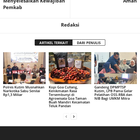
Menyelesaikan Kewajiban
Aman
Pemkab
Redaksi
ARTIKEL TERKAIT
DARI PENULIS
Polres Kutim Musnahkan
Kopi Goa Cullang,
Gandeng DPMPTSP
Narkotika Sabu Senilai
Kenikmatan Rasa
Kutim, LPB Pama Gelar
Rp1,3 Miliar
Tersembunyi di
Pelatihan OSS-RBA dan
Agrowisata Goa Taman
NIB Bagi UMKM Mitra
Buah Mandiri Kecamatan
Teluk Pandan