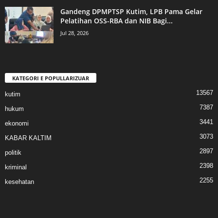
Gandeng DPMPTSP Kutim, LPB Pama Gelar
Pelatihan OSS-RBA dan NIB Bagi...
Jul 28, 2026
KATEGORI E POPULLARIZUAR
13567
kutim
7387
hukum
3441
ekonomi
3073
KABAR KALTIM
2897
politik
2398
kriminal
2255
kesehatan