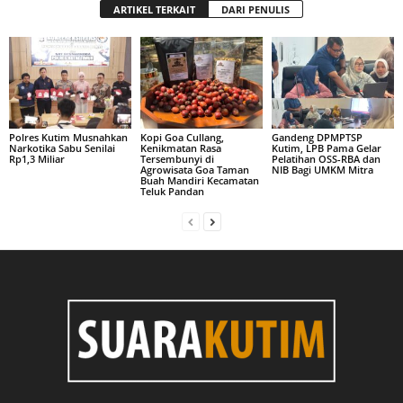
ARTIKEL TERKAIT
DARI PENULIS
Polres Kutim Musnahkan
Kopi Goa Cullang,
Gandeng DPMPTSP
Narkotika Sabu Senilai
Kenikmatan Rasa
Kutim, LPB Pama Gelar
Rp1,3 Miliar
Tersembunyi di
Pelatihan OSS-RBA dan
Agrowisata Goa Taman
NIB Bagi UMKM Mitra
Buah Mandiri Kecamatan
Teluk Pandan