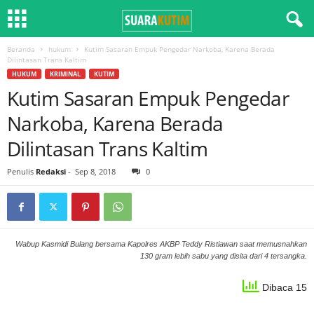
Beranda
hukum
Kutim Sasaran Empuk Pengedar Narkoba, Karena Berada
Dilintasan Trans Kaltim
HUKUM
KRIMINAL
KUTIM
Kutim Sasaran Empuk Pengedar
Narkoba, Karena Berada
Dilintasan Trans Kaltim
Penulis
Redaksi
-
Sep 8, 2018
0
Wabup Kasmidi Bulang bersama Kapolres AKBP Teddy Ristiawan saat memusnahkan
130 gram lebih sabu yang disita dari 4 tersangka.
Dibaca 15