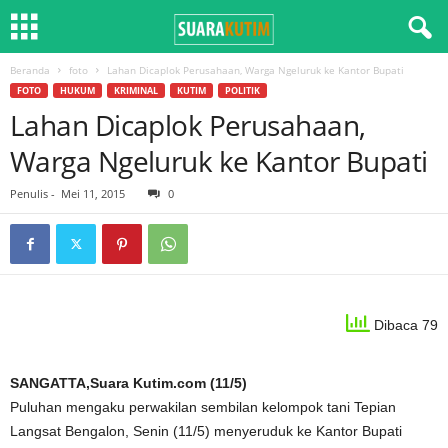
Beranda
foto
Lahan Dicaplok Perusahaan, Warga Ngeluruk ke Kantor Bupati
FOTO
HUKUM
KRIMINAL
KUTIM
POLITIK
Lahan Dicaplok Perusahaan,
Warga Ngeluruk ke Kantor Bupati
Penulis
-
Mei 11, 2015
0
Dibaca 79
SANGATTA,Suara Kutim.com (11/5)
Puluhan mengaku perwakilan sembilan kelompok tani Tepian
Langsat Bengalon, Senin (11/5) menyeruduk ke Kantor Bupati