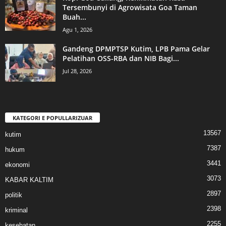
Tersembunyi di Agrowisata Goa Taman
Buah...
Agu 1, 2026
Gandeng DPMPTSP Kutim, LPB Pama Gelar
Pelatihan OSS-RBA dan NIB Bagi...
Jul 28, 2026
KATEGORI E POPULLARIZUAR
13567
kutim
7387
hukum
3441
ekonomi
3073
KABAR KALTIM
2897
politik
2398
kriminal
2255
kesehatan