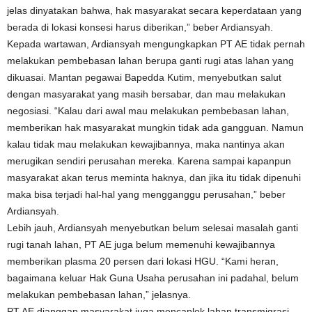
jelas dinyatakan bahwa, hak masyarakat secara keperdataan yang
berada di lokasi konsesi harus diberikan,” beber Ardiansyah.
Kepada wartawan, Ardiansyah mengungkapkan PT AE tidak pernah
melakukan pembebasan lahan berupa ganti rugi atas lahan yang
dikuasai. Mantan pegawai Bapedda Kutim, menyebutkan salut
dengan masyarakat yang masih bersabar, dan mau melakukan
negosiasi. “Kalau dari awal mau melakukan pembebasan lahan,
memberikan hak masyarakat mungkin tidak ada gangguan. Namun
kalau tidak mau melakukan kewajibannya, maka nantinya akan
merugikan sendiri perusahan mereka. Karena sampai kapanpun
masyarakat akan terus meminta haknya, dan jika itu tidak dipenuhi
maka bisa terjadi hal-hal yang mengganggu perusahan,” beber
Ardiansyah.
Lebih jauh, Ardiansyah menyebutkan belum selesai masalah ganti
rugi tanah lahan, PT AE juga belum memenuhi kewajibannya
memberikan plasma 20 persen dari lokasi HGU. “Kami heran,
bagaimana keluar Hak Guna Usaha perusahan ini padahal, belum
melakukan pembebasan lahan,” jelasnya.
PT AE dianggap masyarakat juga mencaplok lahan transmigrasi