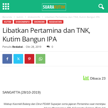
Beranda
kutim
diskominfo
Libatkan Pertamina dan TNK, Kutim Bangun IPA
KUTIM
DISKOMINFO
EKONOMI
KESEHATAN
Libatkan Pertamina dan TNK,
Kutim Bangun IPA
Penulis
Redaksi
-
Okt 28, 2019
0
Dibaca 23
SANGATTA (28/10-2019)
Wabup Kasmidi Bulang dan Dirut PDAM Suparjan serta jajaran Pertamina saat meninjau