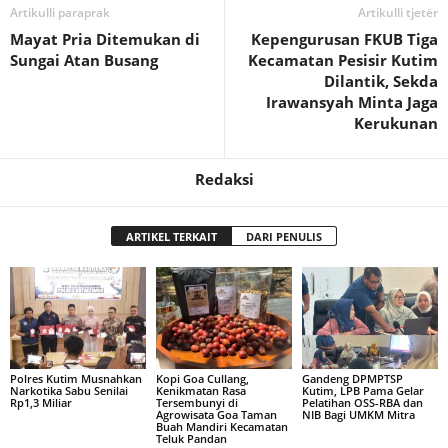
Artikulli paraprak
Artikulli tjetër
Mayat Pria Ditemukan di
Kepengurusan FKUB Tiga
Sungai Atan Busang
Kecamatan Pesisir Kutim
Dilantik, Sekda
Irawansyah Minta Jaga
Kerukunan
Redaksi
ARTIKEL TERKAIT
DARI PENULIS
Polres Kutim Musnahkan
Kopi Goa Cullang,
Gandeng DPMPTSP
Narkotika Sabu Senilai
Kenikmatan Rasa
Kutim, LPB Pama Gelar
Rp1,3 Miliar
Tersembunyi di
Pelatihan OSS-RBA dan
Agrowisata Goa Taman
NIB Bagi UMKM Mitra
Buah Mandiri Kecamatan
Teluk Pandan