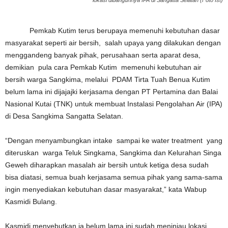
lokasi dibangunnya IPA di Sangatta Selatan (Foto Ist)
Pemkab Kutim terus berupaya memenuhi kebutuhan dasar
masyarakat seperti air bersih, salah upaya yang dilakukan dengan
menggandeng banyak pihak, perusahaan serta aparat desa,
demikian pula cara Pemkab Kutim memenuhi kebutuhan air
bersih warga Sangkima, melalui PDAM Tirta Tuah Benua Kutim
belum lama ini dijajajki kerjasama dengan PT Pertamina dan Balai
Nasional Kutai (TNK) untuk membuat Instalasi Pengolahan Air (IPA)
di Desa Sangkima Sangatta Selatan.
“Dengan menyambungkan intake sampai ke water treatment yang
diteruskan warga Teluk Singkama, Sangkima dan Kelurahan Singa
Geweh diharapkan masalah air bersih untuk ketiga desa sudah
bisa diatasi, semua buah kerjasama semua pihak yang sama-sama
ingin menyediakan kebutuhan dasar masyarakat,” kata Wabup
Kasmidi Bulang.
Kasmidi menyebutkan ia belum lama ini sudah meninjau lokasi