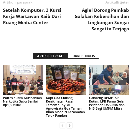
Artikulli paraprak
Artikulli tjetër
Setelah Komputer, 3 Kursi
Agiel Dorong Pemkab
Kerja Wartawan Raib Dari
Galakan Kebersihan dan
Ruang Media Center
Lingkungan Sungai
Sangatta Terjaga
ARTIKEL TERKAIT
DARI PENULIS
Polres Kutim Musnahkan
Kopi Goa Cullang,
Gandeng DPMPTSP
Narkotika Sabu Senilai
Kenikmatan Rasa
Kutim, LPB Pama Gelar
Rp1,3 Miliar
Tersembunyi di
Pelatihan OSS-RBA dan
Agrowisata Goa Taman
NIB Bagi UMKM Mitra
Buah Mandiri Kecamatan
Teluk Pandan