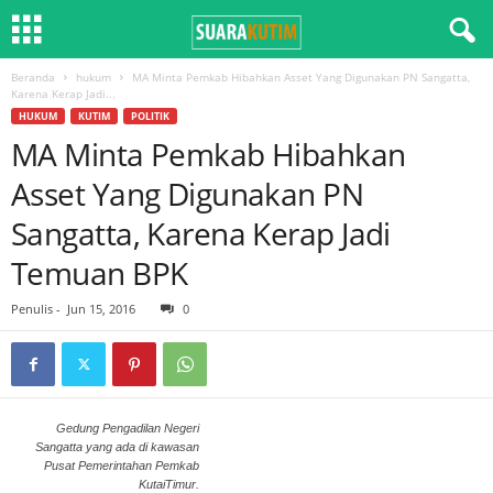
Beranda
hukum
MA Minta Pemkab Hibahkan Asset Yang Digunakan PN Sangatta,
Karena Kerap Jadi...
HUKUM
KUTIM
POLITIK
MA Minta Pemkab Hibahkan
Asset Yang Digunakan PN
Sangatta, Karena Kerap Jadi
Temuan BPK
Penulis
-
Jun 15, 2016
0
Gedung Pengadilan Negeri
Sangatta yang ada di kawasan
Pusat Pemerintahan Pemkab
KutaiTimur.