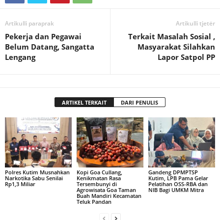
Artikulli paraprak
Artikulli tjetër
Pekerja dan Pegawai
Terkait Masalah Sosial ,
Belum Datang, Sangatta
Masyarakat Silahkan
Lengang
Lapor Satpol PP
ARTIKEL TERKAIT
DARI PENULIS
Polres Kutim Musnahkan
Kopi Goa Cullang,
Gandeng DPMPTSP
Narkotika Sabu Senilai
Kenikmatan Rasa
Kutim, LPB Pama Gelar
Rp1,3 Miliar
Tersembunyi di
Pelatihan OSS-RBA dan
Agrowisata Goa Taman
NIB Bagi UMKM Mitra
Buah Mandiri Kecamatan
Teluk Pandan