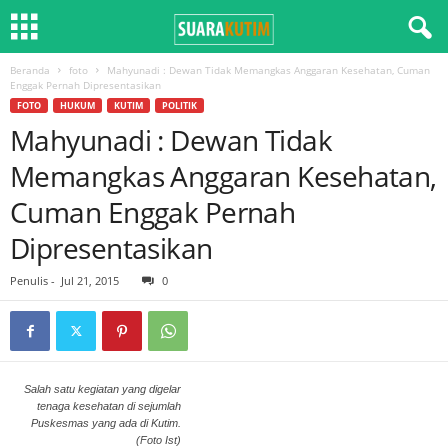
Beranda
foto
Mahyunadi : Dewan Tidak Memangkas Anggaran Kesehatan, Cuman
Enggak Pernah Dipresentasikan
FOTO
HUKUM
KUTIM
POLITIK
Mahyunadi : Dewan Tidak
Memangkas Anggaran Kesehatan,
Cuman Enggak Pernah
Dipresentasikan
Penulis
-
Jul 21, 2015
0
Salah satu kegiatan yang digelar
tenaga kesehatan di sejumlah
Puskesmas yang ada di Kutim.
(Foto Ist)