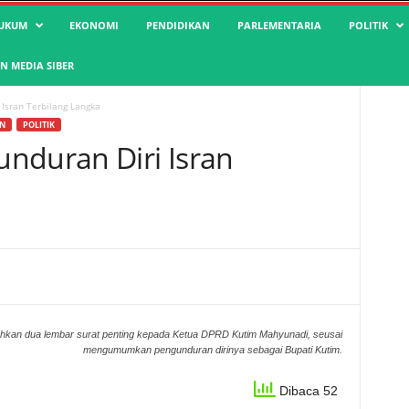
UKUM
EKONOMI
PENDIDIKAN
PARLEMENTARIA
POLITIK
 MEDIA SIBER
Isran Terbilang Langka
N
POLITIK
nduran Diri Isran
n dua lembar surat penting kepada Ketua DPRD Kutim Mahyunadi, seusai
mengumumkan pengunduran dirinya sebagai Bupati Kutim.
Dibaca 52