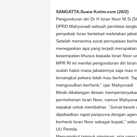
k
u
SANGATTA,Suara Kutim.com (26/2)
r
Pengunduran diri Dr H Isran Noor M.Si (5
a
DPRD Mahyunadi sebuah peristiwa langka
t
penyebab Isran bertekad meletakan jaba
Setelah menerima surat pernyataan berhent
menegaskan apa yang terjadi merupakan 
kesempatan khusus kepada Isran Noor u
MPR RI ini menilai pengunduran diri Isra
sudah habis masa jabatannya saja mau m
tersangkut pekara tidak mau berhenti. Tap
mengusulkan berhenti,” ujar Mahyunadi.
Meski dikalangan dewan mempertanyakan
permohonan Isran Noor, namun Mahyunad
sepakat untuk membahas. “Jumat besok 
dijadwalkan rapat paripurna dengan a
berhenti Isran Noor sebagai bupati,” se
UU Pemda.
Menyangkut tampuk pimpinan, pria yang 