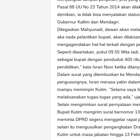
Pasal 88 UU No 23 Tahun 2014 akan dilak
demikian, ia tidak bisa menyatakan statu
Gubernur Kaltim dan Mendagri.
Ditegaskan Mahyunadi, dewan akan mel
aka nada pelantikan bupati, akan dilaksa
mengagendakan hal-hal terkait dengan pe
Seperti diwartakan, pukul 09.55 Wita tad
sebagai bupati dengan penduduk 400 ribu j
pendidikan,” kata Isran Noor ketika ditan
Dalam surat yang ditembuskan ke Mendagr
pengusungnya, Isran merasa yakin dalam
mampu memimpin Kutim. “Selama saya be
melaksanakan tugas-tugas yang ada,” uja
Selain mengirimkan surat pernyataan men
Bupati Kutim mengirim surat bernomor 13
meminta DPRD segera menggelar rapat 
selain itu mengusulkan pengangkatan Dr
Kutim untuk masa jabatan hingga 13 Feb