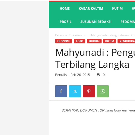
S
HOME
KABAR KALTIM
KUTIM
H
u
a
PROFIL
SUSUNAN REDAKSI
PEDOMAN
r
a
K
Beranda
ekonomi
Mahyunadi : Pengunduran Diri 
u
EKONOMI
FOTO
HUKUM
KUTIM
PENDIDIKA
t
Mahyunadi : Pengu
i
Terbilang Langka
m
|
T
Penulis
-
Feb 26, 2015
0
e
r
d
e
p
a
SERAHKAN DOKUMEN : DR Isran Noor menyerahka
n
&
A