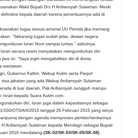
sanakan Wakil Bupati Drs H Ardiansyah Sulaiman. Meski
s definitive kepala daerah karena penentuannya ada di
aksanakan tugas sesuai amanat UU Pemda jika memang
nakan. “Sekarang tugas sudah jelas, dewan segera
ngunduran Isran Noor sampai tuntas,” sebutnya.
i, Isran secara resmi menyatakan mengundurkan diri
iwa ini. “Saya ingin mengabdikan diri di dunia
ya wartawan.
i, Gubernur Kaltim, Wabup Kutim serta Parpol
 sisa jabatan yang ada Wabup Ardiansyah Sulaiman
rada di luar daerah, Pak Ardiansyah sungguh mampu
r Isran kepada Suara Kutim.com.
gundurkan diri, Isran juga dalam kapasitasnya sebagai
1/150/OTDA/II/2015 tanggal 26 Februari 2015 yang isinya
paripurna dengan agenda memproses pemberhentiannya
s H Ardiansyah Sulaiman kepada Mendagri sebagai Bupati
ruari 2016 mendatang.
(SK-02/SK-03/SK-05/SK-08)