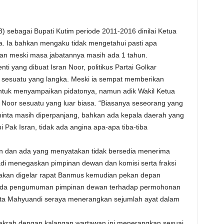
8) sebagai Bupati Kutim periode 2011-2016 dinilai Ketua
. Ia bahkan mengaku tidak mengetahui pasti apa
tan meski masa jabatannya masih ada 1 tahun.
i yang dibuat Isran Noor, politikus Partai Golkar
sesuatu yang langka. Meski ia sempat memberikan
ntuk menyampaikan pidatonya, namun adik Wakil Ketua
n Noor sesuatu yang luar biasa. “Biasanya seseorang yang
inta masih diperpanjang, bahkan ada kepala daerah yang
i Pak Isran, tidak ada angina apa-apa tiba-tiba
 dan ada yang menyatakan tidak bersedia menerima
i menegaskan pimpinan dewan dan komisi serta fraksi
akan digelar rapat Banmus kemudian pekan depan
genda pengumuman pimpinan dewan terhadap permohonan
buta Mahyuandi seraya menerangkan sejumlah ayat dalam
akrab dengan kalangan wartawan ini menerangkan sesuai