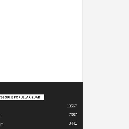
TEGORI E POPULLARIZUAR
13567
7387
m
3441
omi