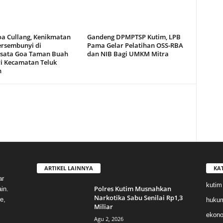
oa Cullang, Kenikmatan
Gandeng DPMPTSP Kutim, LPB
ersembunyi di
Pama Gelar Pelatihan OSS-RBA
sata Goa Taman Buah
dan NIB Bagi UMKM Mitra
i Kecamatan Teluk
n
ARTIKEL LAINNYA
KA
ar
kutim
Polres Kutim Musnahkan
in.
Narkotika Sabu Senilai Rp1,3
e,
huku
Miliar
ekon
Agu 2, 2026