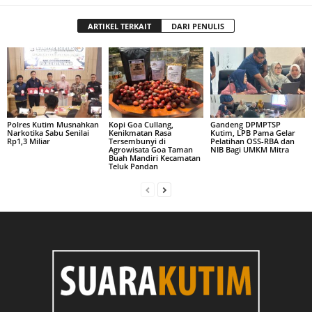
ARTIKEL TERKAIT
DARI PENULIS
Polres Kutim Musnahkan
Kopi Goa Cullang,
Gandeng DPMPTSP
Narkotika Sabu Senilai
Kenikmatan Rasa
Kutim, LPB Pama Gelar
Rp1,3 Miliar
Tersembunyi di
Pelatihan OSS-RBA dan
Agrowisata Goa Taman
NIB Bagi UMKM Mitra
Buah Mandiri Kecamatan
Teluk Pandan