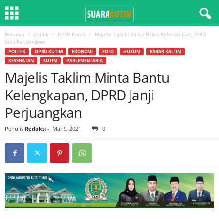
Beranda
politik
DPRD Kutim
Majelis Taklim Minta Bantu Kelengkapan, DPRD
Janji Perjuangkan
POLITIK
DPRD KUTIM
EKONOMI
FOTO
HUKUM
KABAR KALTIM
KESEHATAN
KUTIM
PARLEMENTARIA
Majelis Taklim Minta Bantu
Kelengkapan, DPRD Janji
Perjuangkan
Penulis
Redaksi
-
Mar 9, 2021
0