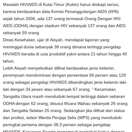
Masalah HIV/AIDS di Kutai Timur (Kutim) harus disikapi serius,
karena berdasarkan data Komisi Penanggulangan AIDS (KPA)
sejak tahun 2006, ada 137 orang termasuk Orang Dengan HIV-
AIDS (ODHA) dengan stadium HIV sebanyak 137 orang dan AIDS
sebanyak 59 orang.
Dinas Kesehatan, ujar dr Aisyah, mendapat laporan yang
meninggal dunia sebanyak 38 orang dimana tertinggi pengidap
HIV/AIDS berada di usia produktif yakni antara 21 tahun hingga 40
tahun.
Lebih Aisyah menyebutkan dilihat berdasakan jenis kelamin,
perempuan mendominasi dengan persentase 66 persen atau 129
orang sebagai pengidap HIV/AIDS dibandingkan jenis kelamin laki-
laki dengan 34 pesen atau sebanyak 67 orang. “ Kecamatan
Sangatta Utara masih menduduki tempat tertinggi dalam sebaran
ODHA dengan 62 orang, disusul Muara Wahau sebanyak 26 orang
dan Sangatta Selatan 25 orang. Sedangkan jika dilihat dari status
dan profesi, selain Wanita Penjaja Seks (WPS) yang menduduki
peringkat pertama dengan 38,3 persen sebagai pengidap
HIV/AIDS, Karyawan Swasta menempati peringkat kedua dengan