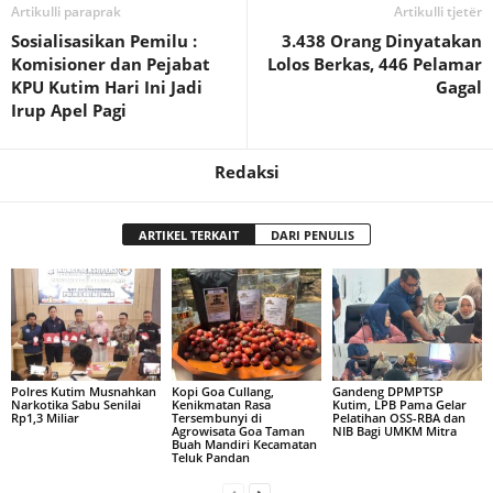
Artikulli paraprak
Artikulli tjetër
Sosialisasikan Pemilu :
3.438 Orang Dinyatakan
Komisioner dan Pejabat
Lolos Berkas, 446 Pelamar
KPU Kutim Hari Ini Jadi
Gagal
Irup Apel Pagi
Redaksi
ARTIKEL TERKAIT
DARI PENULIS
Polres Kutim Musnahkan
Kopi Goa Cullang,
Gandeng DPMPTSP
Narkotika Sabu Senilai
Kenikmatan Rasa
Kutim, LPB Pama Gelar
Rp1,3 Miliar
Tersembunyi di
Pelatihan OSS-RBA dan
Agrowisata Goa Taman
NIB Bagi UMKM Mitra
Buah Mandiri Kecamatan
Teluk Pandan