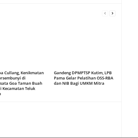
oa Cullang, Kenikmatan
Gandeng DPMPTSP Kutim, LPB
ersembunyi di
Pama Gelar Pelatihan OSS-RBA
sata Goa Taman Buah
dan NIB Bagi UMKM Mitra
i Kecamatan Teluk
n