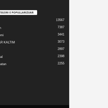
TEGORI E POPULLARIZUAR
13567
7387
m
3441
omi
3073
R KALTIM
2897
2398
al
2255
atan