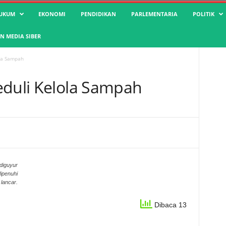
UKUM
EKONOMI
PENDIDIKAN
PARLEMENTARIA
POLITIK
 MEDIA SIBER
ola Sampah
eduli Kelola Sampah
diguyur
ipenuhi
lancar.
Dibaca 13