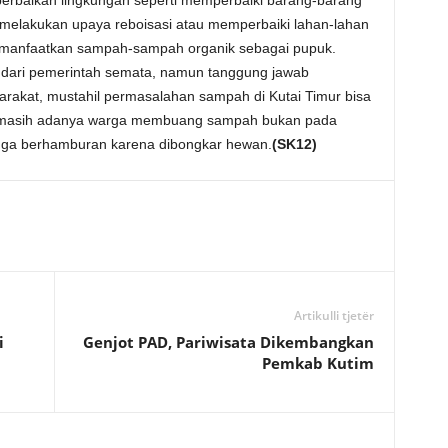
perbaikan lingkungan seperti memperbaiki barang-barang
 melakukan upaya reboisasi atau memperbaiki lahan-lahan
 memanfaatkan sampah-sampah organik sebagai pupuk.
dari pemerintah semata, namun tanggung jawab
rakat, mustahil permasalahan sampah di Kutai Timur bisa
kan masih adanya warga membuang sampah bukan pada
gga berhamburan karena dibongkar hewan.
(SK12)
Artikulli tjetër
i
Genjot PAD, Pariwisata Dikembangkan
Pemkab Kutim