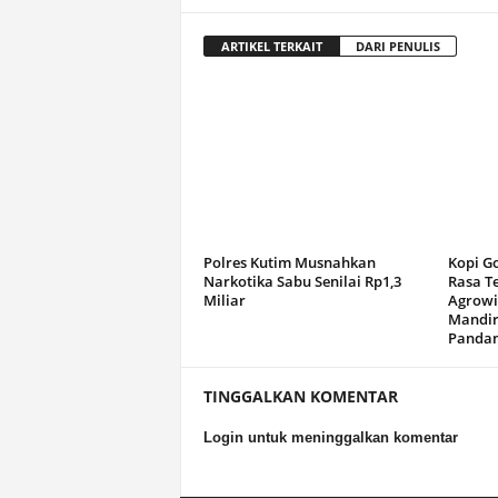
ARTIKEL TERKAIT
DARI PENULIS
Polres Kutim Musnahkan
Kopi G
Narkotika Sabu Senilai Rp1,3
Rasa T
Miliar
Agrowi
Mandir
Panda
TINGGALKAN KOMENTAR
Login untuk meninggalkan komentar