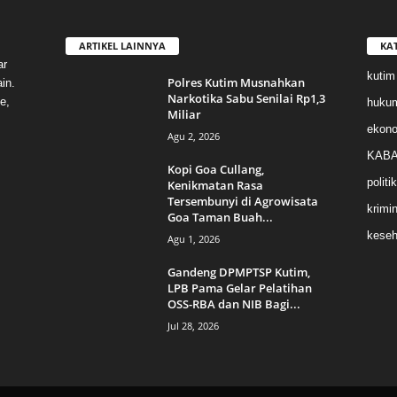
ARTIKEL LAINNYA
KA
ar
kutim
Polres Kutim Musnahkan
in.
Narkotika Sabu Senilai Rp1,3
e,
huku
Miliar
ekon
Agu 2, 2026
KABA
Kopi Goa Cullang,
politik
Kenikmatan Rasa
Tersembunyi di Agrowisata
krimin
Goa Taman Buah...
keseh
Agu 1, 2026
Gandeng DPMPTSP Kutim,
LPB Pama Gelar Pelatihan
OSS-RBA dan NIB Bagi...
Jul 28, 2026