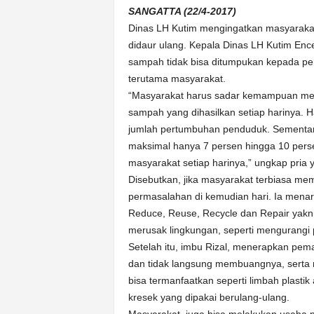
k
SANGATTA (22/4-2017)
u
Dinas LH Kutim mengingatkan masyarakat
r
didaur ulang. Kepala Dinas LH Kutim Enc
a
t
sampah tidak bisa ditumpukan kepada pe
terutama masyarakat.
“Masyarakat harus sadar kemampuan me
sampah yang dihasilkan setiap harinya. H
jumlah pertumbuhan penduduk. Sementar
maksimal hanya 7 persen hingga 10 perse
masyarakat setiap harinya,” ungkap pria y
Disebutkan, jika masyarakat terbiasa 
permasalahan di kemudian hari. Ia men
Reduce, Reuse, Recycle dan Repair yak
merusak lingkungan, seperti mengurangi 
Setelah itu, imbu Rizal, menerapkan pem
dan tidak langsung membuangnya, serta
bisa termanfaatkan seperti limbah plastik
kresek yang dipakai berulang-ulang.