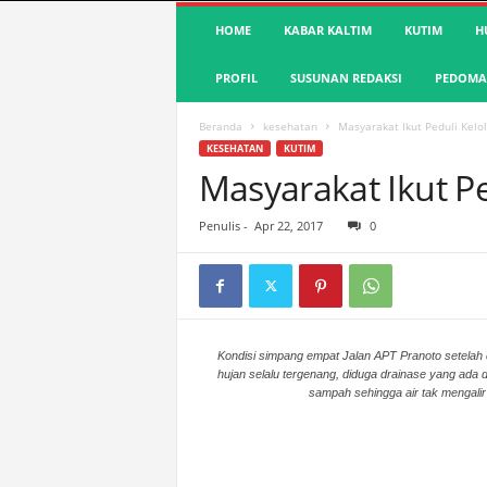
S
HOME
KABAR KALTIM
KUTIM
H
u
a
PROFIL
SUSUNAN REDAKSI
PEDOMAN
r
a
K
Beranda
kesehatan
Masyarakat Ikut Peduli Kel
u
KESEHATAN
KUTIM
t
Masyarakat Ikut P
i
m
Penulis
-
Apr 22, 2017
0
|
T
e
r
d
e
Kondisi simpang empat Jalan APT Pranoto setelah 
hujan selalu tergenang, diduga drainase yang ada d
p
sampah sehingga air tak mengalir 
a
n
&
A